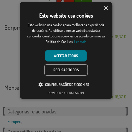
×
Este website usa cookies
Este website usa cookies para melhorar a experiência
Borjomi
do usuário. Ao utilizar o nosso website, estará a
concordar com todos os cookies de acordo com nossa
Desde: 18,37 €
Política de Cookies.
Ler mais
ACEITAR TODOS
RECUSAR TODOS
CONFIGURAÇÕES DE COOKIES
Monte Athos
POWERED BY COOKIESCRIPT
Desde: 18,37 €
Categorias relacionadas:
Europeu
,
Compartilhe esta bandeira