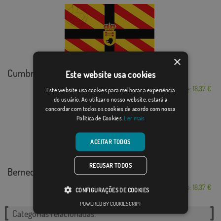
×
Cumbres de Enmedio
Este website usa cookies
Desde: 18,37 €
Este website usa cookies para melhorar a experiência
do usuário. Ao utilizar o nosso website, estará a
concordar com todos os cookies de acordo com nossa
Política de Cookies.
Ler mais
ACEITAR TODOS
RECUSAR TODOS
Bernedo
Desde: 18,37 €
CONFIGURAÇÕES DE COOKIES
POWERED BY COOKIESCRIPT
Categorias relacionadas: