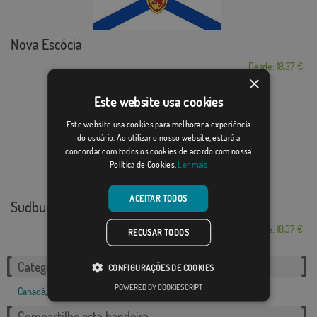
Nova Escócia
Desde: 18,37 €
×
Este website usa cookies
Este website usa cookies para melhorar a experiência
do usuário. Ao utilizar o nosso website, estará a
concordar com todos os cookies de acordo com nossa
Política de Cookies.
Ler mais
ACEITAR TODOS
Sudbury
Desde: 18,37 €
RECUSAR TODOS
Categorias relacionadas:
CONFIGURAÇÕES DE COOKIES
POWERED BY COOKIESCRIPT
Canadá
,
Compartilhe esta bandeira