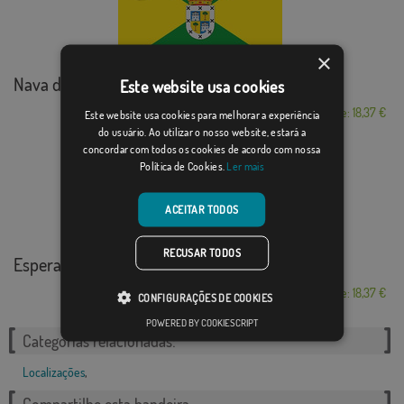
×
Nava de la Asunción
Este website usa cookies
Desde: 18,37 €
Este website usa cookies para melhorar a experiência
do usuário. Ao utilizar o nosso website, estará a
concordar com todos os cookies de acordo com nossa
Política de Cookies.
Ler mais
ACEITAR TODOS
RECUSAR TODOS
Espera
Desde: 18,37 €
CONFIGURAÇÕES DE COOKIES
POWERED BY COOKIESCRIPT
Categorias relacionadas:
Localizações
,
Compartilhe esta bandeira