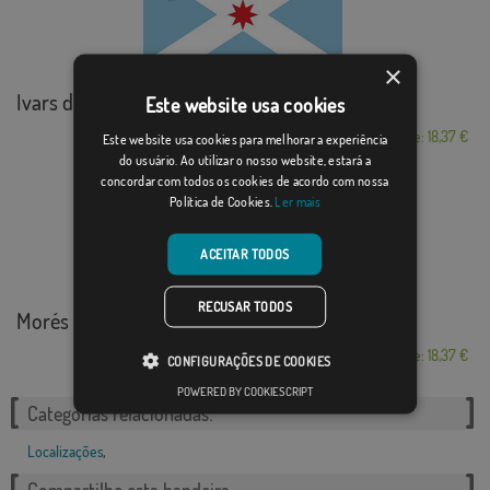
×
Ivars d\'Urgell
Este website usa cookies
Desde: 18,37 €
Este website usa cookies para melhorar a experiência
do usuário. Ao utilizar o nosso website, estará a
concordar com todos os cookies de acordo com nossa
Política de Cookies.
Ler mais
ACEITAR TODOS
RECUSAR TODOS
Morés
Desde: 18,37 €
CONFIGURAÇÕES DE COOKIES
POWERED BY COOKIESCRIPT
Categorias relacionadas:
Localizações
,
Compartilhe esta bandeira