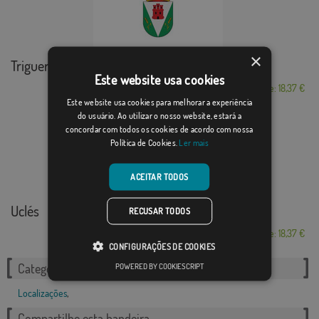
×
Trigueros del Valle
Este website usa cookies
Desde: 18,37 €
Este website usa cookies para melhorar a experiência
do usuário. Ao utilizar o nosso website, estará a
concordar com todos os cookies de acordo com nossa
Política de Cookies.
Ler mais
ACEITAR TODOS
Uclés
RECUSAR TODOS
Desde: 18,37 €
CONFIGURAÇÕES DE COOKIES
POWERED BY COOKIESCRIPT
Categorias relacionadas:
Localizações
,
Compartilhe esta bandeira