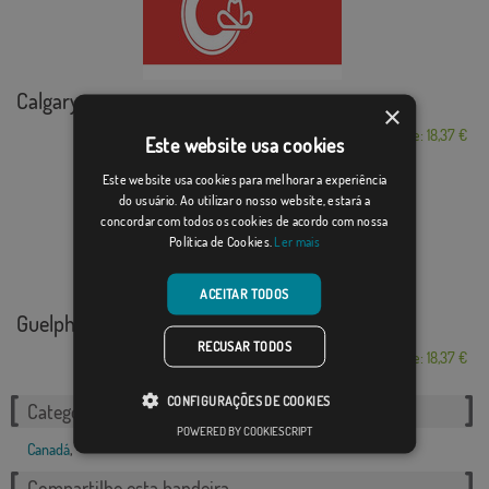
Calgary
×
Desde: 18,37 €
Este website usa cookies
Este website usa cookies para melhorar a experiência
do usuário. Ao utilizar o nosso website, estará a
concordar com todos os cookies de acordo com nossa
Política de Cookies.
Ler mais
ACEITAR TODOS
Guelph
RECUSAR TODOS
Desde: 18,37 €
CONFIGURAÇÕES DE COOKIES
Categorias relacionadas:
POWERED BY COOKIESCRIPT
Canadá
,
Compartilhe esta bandeira