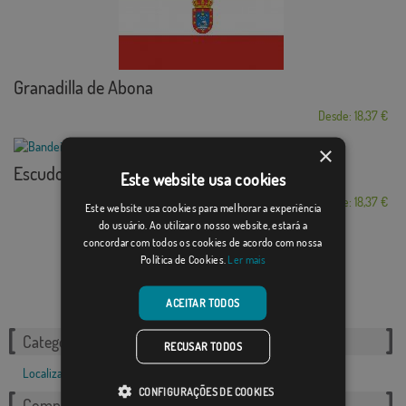
Granadilla de Abona
Desde: 18,37 €
×
Escudo Escuzar
Este website usa cookies
Desde: 18,37 €
Este website usa cookies para melhorar a experiência
do usuário. Ao utilizar o nosso website, estará a
concordar com todos os cookies de acordo com nossa
Política de Cookies.
Ler mais
ACEITAR TODOS
Categorias relacionadas:
RECUSAR TODOS
Localizações
,
Francês
,
CONFIGURAÇÕES DE COOKIES
Compartilhe esta bandeira