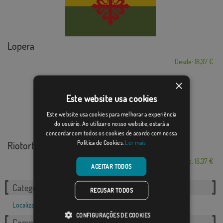
Lopera
Desde: 18,37 €
×
Este website usa cookies
Este website usa cookies para melhorar a experiência
do usuário. Ao utilizar o nosso website, estará a
concordar com todos os cookies de acordo com nossa
Política de Cookies.
Ler mais
Riotorto
Desde: 18,37 €
ACEITAR TODOS
Categorias relacionadas:
RECUSAR TODOS
Localizações
,
Francês
,
CONFIGURAÇÕES DE COOKIES
Compartilhe esta bandeira