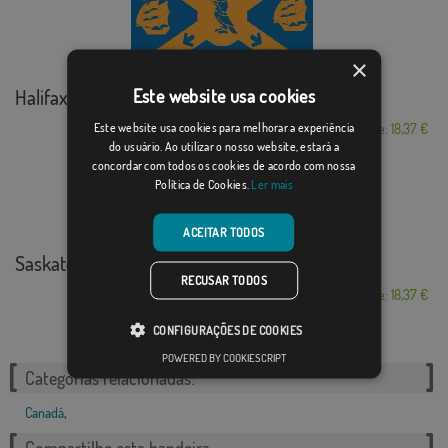
×
Halifax
Este website usa cookies
Este website usa cookies para melhorar a experiência
Desde: 18,37 €
do usuário. Ao utilizar o nosso website, estará a
concordar com todos os cookies de acordo com nossa
Política de Cookies.
Ler mais
ACEITAR TODOS
Saskatchewan
RECUSAR TODOS
Desde: 18,37 €
CONFIGURAÇÕES DE COOKIES
POWERED BY COOKIESCRIPT
Categorias relacionadas:
Canadá
,
Compartilhe esta bandeira