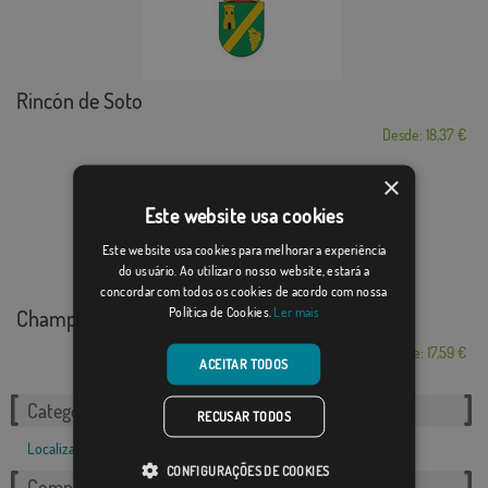
Rincón de Soto
Desde: 18,37 €
×
Este website usa cookies
Este website usa cookies para melhorar a experiência
do usuário. Ao utilizar o nosso website, estará a
concordar com todos os cookies de acordo com nossa
Política de Cookies.
Ler mais
Champigny-sur-Veude
Desde: 17,59 €
ACEITAR TODOS
Categorias relacionadas:
RECUSAR TODOS
Localizações
,
Francês
,
CONFIGURAÇÕES DE COOKIES
Compartilhe esta bandeira