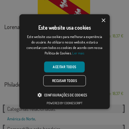
×
Lorena
Este website usa cookies
Desde: 18,37 €
Este website usa cookies para melhorar a experiência
do usuário. Ao utilizar o nosso website, estará a
concordar com todos os cookies de acordo com nossa
Política de Cookies.
Ler mais
ACEITAR TODOS
RECUSAR TODOS
Philadelphia
Desde: 18,37 €
CONFIGURAÇÕES DE COOKIES
POWERED BY COOKIESCRIPT
Categorias relacionadas:
América do Norte
,
Compartilhe esta bandeira