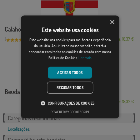
×
Calahorra
Este website usa cookies
[
]
(1)
Desde: 18,37 €
Este website usa cookies para melhorar a experiência
do usuário. Ao utilizar o nosso website, estará a
concordar com todos os cookies de acordo com nossa
Política de Cookies.
Ler mais
ACEITAR TODOS
RECUSAR TODOS
Beuda
Desde: 18,37 €
CONFIGURAÇÕES DE COOKIES
POWERED BY COOKIESCRIPT
Categorias relacionadas:
Localizações
,
Compartilhe esta bandeira