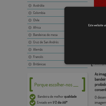
Austrália
Colombia
Chile
Totoni
Este website us
Africa
Bandeiras de mesa
Cruz de San Andrés
Catego
Alemãs
Ámérica 
Francês
Compar
Britânicas
As imag
bandeir
Porque escolher-nos ___
proibid
consent
Bandeira de melhor
qualidade
O desen
imagem,
Enviado em
1/2 dia útil*