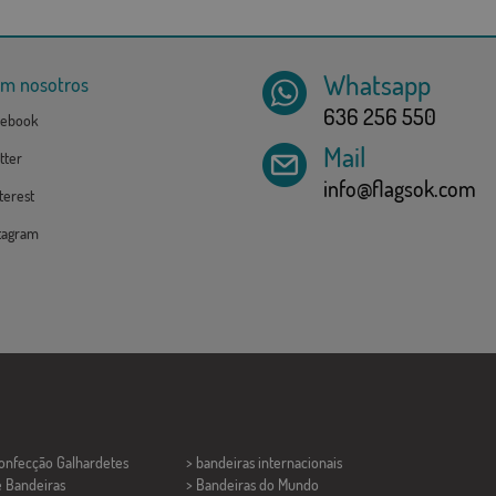
Whatsapp
om nosotros
636 256 550
ebook
Mail
tter
info@flagsok.com
erest
tagram
Confecção
Galhardetes
> bandeiras internacionais
e Bandeiras
> Bandeiras do Mundo