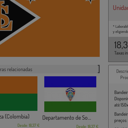
Unida
* Laborabl
y eligiend
18,
Taxas i
ras relacionadas
Descri
Pro
Bandeir
Disponí
até 150
Bandeir
za (Colombia)
Departamento de So...
preços:
Desde: 18,37 €
Desde: 18,37 €