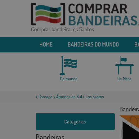
Comprar bandeiraLos Santos
HOME
BANDEIRAS DO MUNDO
B
Do mundo
De Mesa
>
Começo
>
Ámérica do Sul
> Los Santos
Bandeir
Categorias
Bandeiras