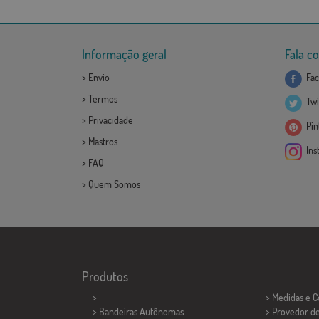
Informação geral
Fala c
>
Envio
Fac
>
Termos
Twi
>
Privacidade
Pint
>
Mastros
Ins
>
FAQ
>
Quem Somos
Produtos
>
> Medidas e 
> Bandeiras Autônomas
> Provedor d