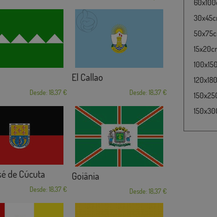
60x100c
30x45cm
50x75cm
15x20cm
100x15
El Callao
120x180
Desde: 18,37 €
Desde: 18,37 €
150x25
150x30
sé de Cúcuta
Goiânia
Desde: 18,37 €
Desde: 18,37 €