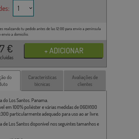
des:
es realizando tu pedido antes de las 12:00 para envío a península
o envío a domicilio.
37
€
ncluídas
ção do
Características
Avaliações de
duto
técnicas
clientes
a do Los Santos. Panama.
vel em 100% poliéster e várias medidas de 060X100
x300 particularmente adequado para uso ao ar livre.
a de Los Santos disponível nos seguintes tamanhos e