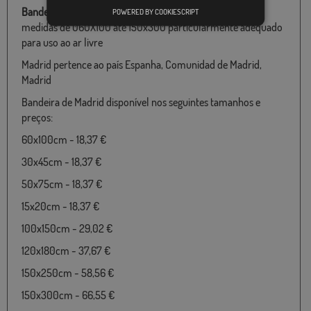
Bandeira de Madrid
disponível em 100% poliéster e várias
POWERED BY COOKIESCRIPT
medidas de 060X100 até 150x300 particularmente adequado
para uso ao ar livre
Madrid pertence ao país Espanha, Comunidad de Madrid,
Madrid
Bandeira de Madrid disponível nos seguintes tamanhos e
preços:
60x100cm - 18,37 €
30x45cm - 18,37 €
50x75cm - 18,37 €
15x20cm - 18,37 €
100x150cm - 29,02 €
120x180cm - 37,67 €
150x250cm - 58,56 €
150x300cm - 66,55 €