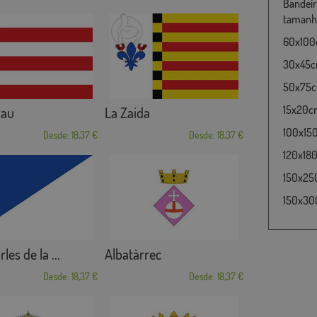
Bandeir
tamanho
60x100c
30x45cm
50x75cm
15x20cm
Pau
La Zaida
100x15
Desde: 18,37 €
Desde: 18,37 €
120x180
150x25
150x30
les de la ...
Albatàrrec
Desde: 18,37 €
Desde: 18,37 €