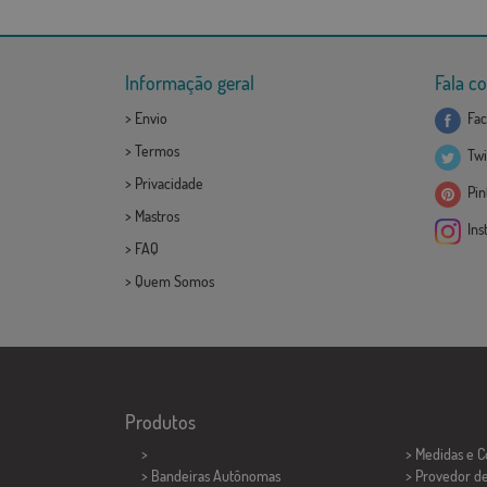
Informação geral
Fala c
>
Envio
Fac
>
Termos
Twi
>
Privacidade
Pint
>
Mastros
Ins
>
FAQ
>
Quem Somos
Produtos
>
> Medidas e 
> Bandeiras Autônomas
> Provedor d