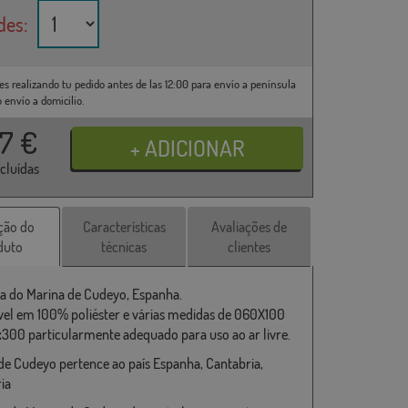
des:
es realizando tu pedido antes de las 12:00 para envío a península
o envío a domicilio.
37
€
ncluídas
ção do
Características
Avaliações de
duto
técnicas
clientes
a do Marina de Cudeyo, Espanha.
vel em 100% poliéster e várias medidas de 060X100
x300 particularmente adequado para uso ao ar livre.
de Cudeyo pertence ao país Espanha, Cantabria,
ia