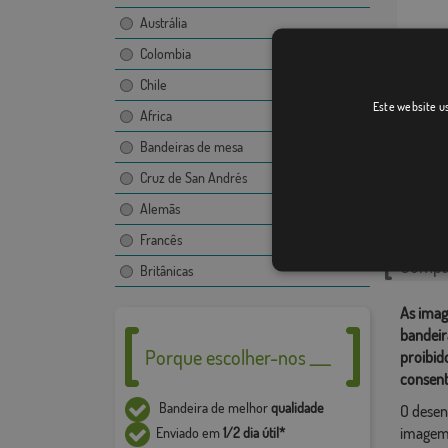
Austrália
Colombia
Chile
Montes
Este website us
Africa
Bandeiras de mesa
Cruz de San Andrés
Catego
Alemãs
Localiza
Francês
Compar
Britânicas
As imag
bandeir
Porque escolher-nos ___
proibid
consent
Bandeira de melhor
qualidade
O desen
imagem,
Enviado em
1/2 dia útil*