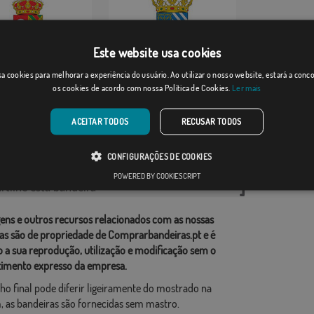
Este website usa cookies
claros
Artajona
a cookies para melhorar a experiência do usuário. Ao utilizar o nosso website, estará a con
os cookies de acordo com nossa Política de Cookies.
Ler mais
Desde: 18,37 €
Desde: 18,37 €
ACEITAR TODOS
RECUSAR TODOS
rias relacionadas:
CONFIGURAÇÕES DE COOKIES
ções
,
POWERED BY COOKIESCRIPT
tilhe esta bandeira
ens e outros recursos relacionados com as nossas
as são de propriedade de Comprarbandeiras.pt e é
o a sua reprodução, utilização e modificação sem o
imento expresso da empresa.
ho final pode diferir ligeiramente do mostrado na
 as bandeiras são fornecidas sem mastro.