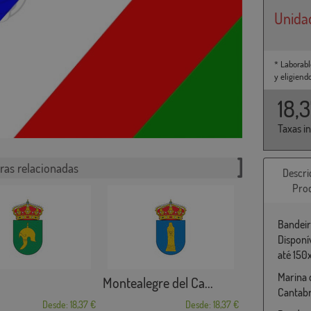
Unida
* Laborabl
y eligiend
18,
Taxas i
ras relacionadas
Descri
Pro
Bandeir
Disponí
até 150
Marina 
Montealegre del Ca...
Cantabr
Desde: 18,37 €
Desde: 18,37 €