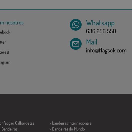
Whatsapp
om nosotros
636 256 550
ebook
Mail
tter
info@flagsok.com
erest
tagram
Confecção
Galhardetes
> bandeiras internacionais
e Bandeiras
> Bandeiras do Mundo