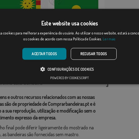
Este website usa cookies
La Almarcha
a cookies para melhorar a experiência do usuário. Ao utilizar o nosso website, estará a con
os cookies de acordo com nossa Política de Cookies.
Ler mais
Desde: 18,37 €
Desde: 18,37 €
ACEITAR TODOS
RECUSAR TODOS
rias relacionadas:
CONFIGURAÇÕES DE COOKIES
ções
,
POWERED BY COOKIESCRIPT
tilhe esta bandeira
ens e outros recursos relacionados com as nossas
as são de propriedade de Comprarbandeiras.pt e é
o a sua reprodução, utilização e modificação sem o
imento expresso da empresa.
ho final pode diferir ligeiramente do mostrado na
 as bandeiras são fornecidas sem mastro.