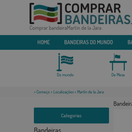
Comprar bandeiraMartín de la Jara
HOME
BANDEIRAS DO MUNDO
B
Do mundo
De Mesa
>
Começo
>
Localizações
> Martín de la Jara
Bandeira
Categorias
Bandeiras