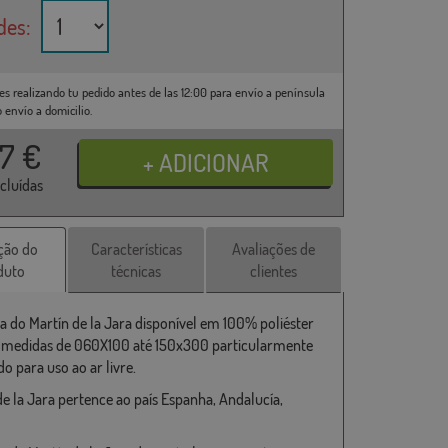
des:
es realizando tu pedido antes de las 12:00 para envío a península
o envío a domicilio.
37
€
ncluídas
ção do
Características
Avaliações de
duto
técnicas
clientes
a do Martín de la Jara disponível em 100% poliéster
s medidas de 060X100 até 150x300 particularmente
o para uso ao ar livre.
de la Jara pertence ao país Espanha, Andalucía,