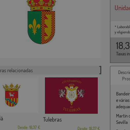
Unida
* Laborabl
y eligiend
18,
Taxas i
ras relacionadas
Descri
Pro
Bandeir
e vária
adequad
Martín 
dá
Tulebras
Sevilla
Desde: 18,37 €
Desde: 18,37 €