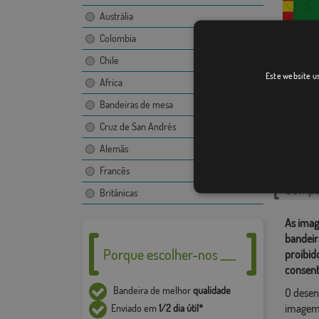
Austrália
Colombia
Chile
Segriá
Este website us
Africa
Bandeiras de mesa
Cruz de San Andrés
Catego
Alemãs
Localiza
Francês
Compar
Britânicas
As imag
bandeir
Porque escolher-nos ___
proibid
consent
Bandeira de melhor
qualidade
O desen
imagem,
Enviado em
1/2 dia útil*