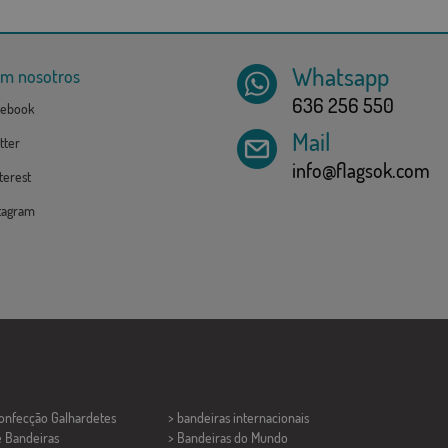
Whatsapp
om nosotros
636 256 550
ebook
Mail
tter
info@flagsok.com
erest
tagram
Confecção
Galhardetes
> bandeiras internacionais
e Bandeiras
> Bandeiras do Mundo