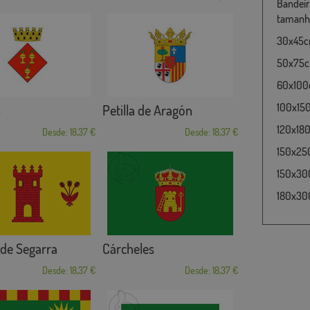
Bandeir
tamanho
30x45cm
50x75cm
60x100c
100x15
s
Petilla de Aragón
120x180
Desde: 18,37 €
Desde: 18,37 €
150x25
150x30
180x300
 de Segarra
Cárcheles
Desde: 18,37 €
Desde: 18,37 €