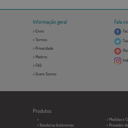
Informação geral
Fala c
>
Envio
Fac
>
Termos
Twi
>
Privacidade
Pint
>
Mastros
Ins
>
FAQ
>
Quem Somos
Produtos
>
> Medidas e 
> Bandeiras Autônomas
> Provedor d