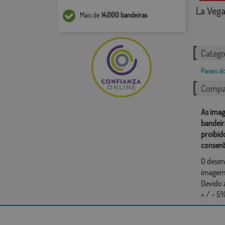
La Veg
Mais de
14.000 bandeiras
Catego
Países 
Compar
As imag
bandeir
proibid
consent
O desen
imagem,
Devido 
+ / - 5%