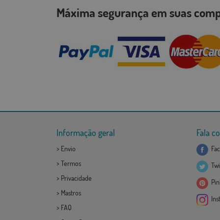
Máxima segurança em suas co
Informação geral
Fala c
>
Envio
Fac
>
Termos
Twi
>
Privacidade
Pint
>
Mastros
Ins
>
FAQ