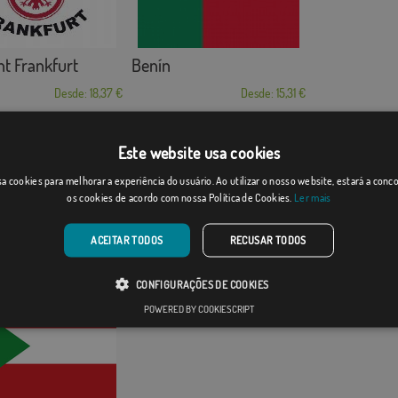
ht Frankfurt
Benín
Desde: 18,37 €
Desde: 15,31 €
Este website usa cookies
a cookies para melhorar a experiência do usuário. Ao utilizar o nosso website, estará a con
os cookies de acordo com nossa Política de Cookies.
Ler mais
(El Salvador)
Uruguay
ACEITAR TODOS
RECUSAR TODOS
[
]
Desde: 15,31 €
(9)
Desde: 15,31 €
CONFIGURAÇÕES DE COOKIES
POWERED BY COOKIESCRIPT