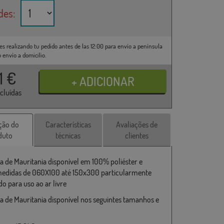
des:
es realizando tu pedido antes de las 12:00 para envío a península
o envío a domicilio.
31
€
ncluídas
ção do
Características
Avaliações de
duto
técnicas
clientes
a de Mauritania disponível em 100% poliéster e
medidas de 060X100 até 150x300 particularmente
o para uso ao ar livre
a de Mauritania disponível nos seguintes tamanhos e