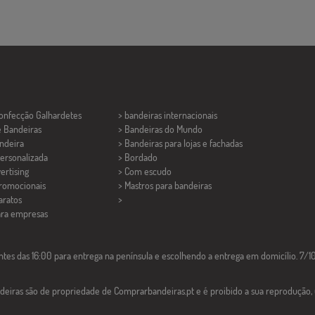
Confecção
Galhardetes
> bandeiras internacionais
e Bandeiras
> Bandeiras do Mundo
ndeira
> Bandeiras para lojas e fachadas
ersonalizada
> Bordado
ertising
> Com escudo
promocionais
> Mastros para bandeiras
aratos
>
ara empresas
tes das 16:00 para entrega na península e escolhendo a entrega em domicílio. 7/10 
deiras são de propriedade de Comprarbandeiras.pt e é proibido a sua reprodução,