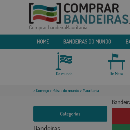
Comprar bandeiraMauritania
HOME
BANDEIRAS DO MUNDO
B
Do mundo
De Mesa
>
Começo
>
Países do mundo
> Mauritania
Bandeir
Categorias
Bandeiras