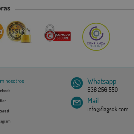
mpras
Whatsapp
om nosotros
636 256 550
ebook
Mail
tter
info@flagsok.com
erest
tagram