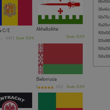
60x100c
30x45cm
50x75cm
15x20cm
Akhaltsikhe
a C/E
100x150
Desde: 15,31 €
]
(10)
Desde: 15,31 €
120x180
150x250
150x30
Bielorrusia
[
]
(1)
Desde: 15,31 €