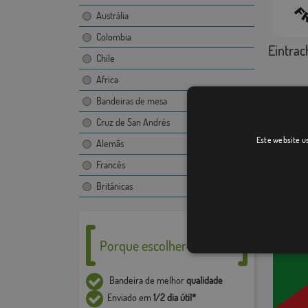
Austrália
Colombia
Eintrac
Chile
Africa
Bandeiras de mesa
Cruz de San Andrés
Este website us
Alemãs
Francês
La Paz 
Britânicas
Porque escolher-nos ___
Bandeira de melhor
qualidade
Enviado em
1/2 dia útil*