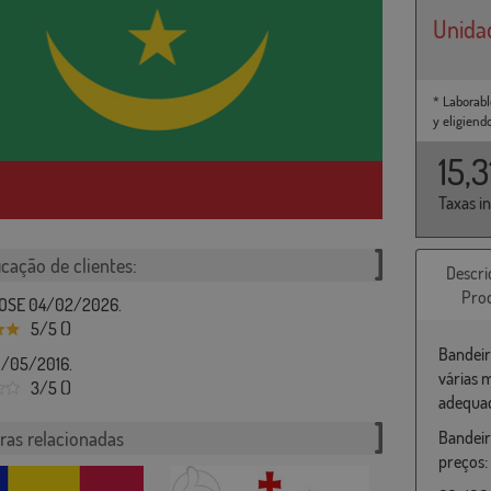
Unida
* Laborabl
y eligiend
15,
Taxas i
icação de clientes:
Descri
Pro
OSE 04/02/2026.
5/5 ()
Bandeir
1/05/2016.
várias 
3/5 ()
adequad
ras relacionadas
Bandeir
preços: