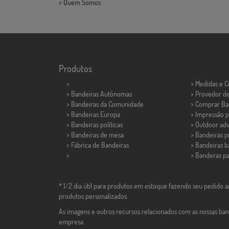
>
Quem Somos
Produtos
>
> Medidas e 
> Bandeiras Autônomas
> Provedor d
> Bandeiras da Comunidade
> Comprar Ba
> Bandeiras Europa
> Impressão p
> Bandeiras políticas
> Outdoor adv
>
Bandeiras de mesa
> Bandeiras 
> Fábrica de Bandeiras
> Bandeiras b
>
>
Banderas p
* 1/2 dia útil para produtos em estoque fazendo seu pedido an
produtos personalizados.
As imagens e outros recursos relacionados com as nossas ban
empresa.