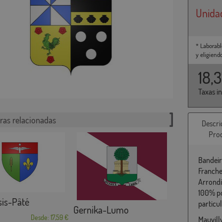
Unida
* Laborabl
y eligiend
18,
Taxas i
ras relacionadas
Descri
Pro
Bandeir
Franche
Arrondi
100% po
sis-Pâté
particu
Gernika-Lumo
Desde: 17,59 €
Mauvill