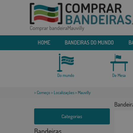
Comprar bandeiraMauvilly
HOME
BANDEIRAS DO MUNDO
B
Do mundo
De Mesa
>
Começo
>
Localizações
> Mauvilly
Bandeir
Categorias
Bandeiras