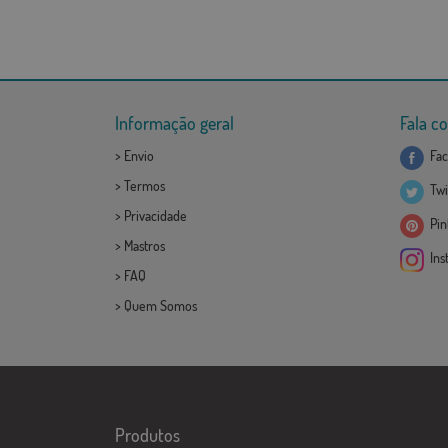
Informação geral
Fala c
>
Envio
Fac
>
Termos
Twi
>
Privacidade
Pint
>
Mastros
Ins
>
FAQ
>
Quem Somos
Produtos