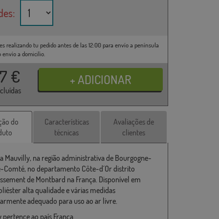
des:
es realizando tu pedido antes de las 12:00 para envío a península
o envío a domicilio.
37
€
ncluídas
ção do
Características
Avaliações de
duto
técnicas
clientes
a Mauvilly, na região administrativa de Bourgogne-
-Comté, no departamento Côte-d´Or distrito
ssement de Montbard na França. Disponível em
liéster alta qualidade e várias medidas
larmente adequado para uso ao ar livre.
y pertence ao país França