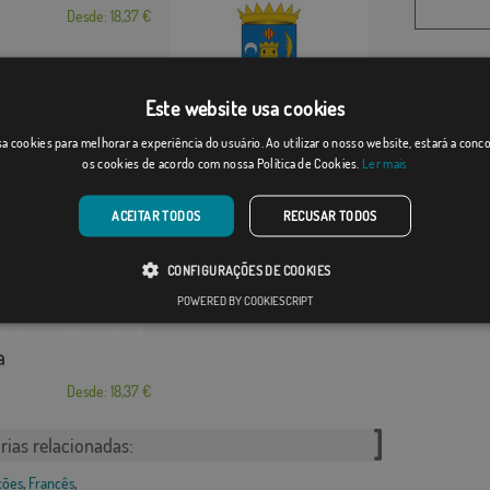
Desde: 18,37 €
Este website usa cookies
Benifairó de la V...
a cookies para melhorar a experiência do usuário. Ao utilizar o nosso website, estará a con
os cookies de acordo com nossa Política de Cookies.
Ler mais
Desde: 18,37 €
ACEITAR TODOS
RECUSAR TODOS
CONFIGURAÇÕES DE COOKIES
POWERED BY COOKIESCRIPT
a
Desde: 18,37 €
rias relacionadas:
ções
,
Francês
,