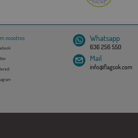
Whatsapp
om nosotros
636 256 550
ebook
Mail
tter
info@flagsok.com
erest
tagram