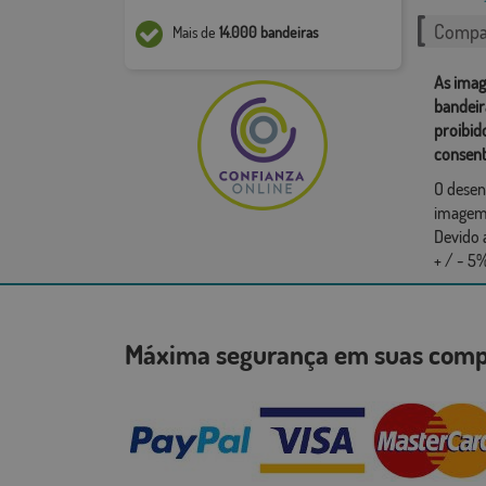
Compar
Mais de
14.000 bandeiras
As imag
bandeir
proibid
consent
O desen
imagem,
Devido 
+ / - 5%
Máxima segurança em suas co