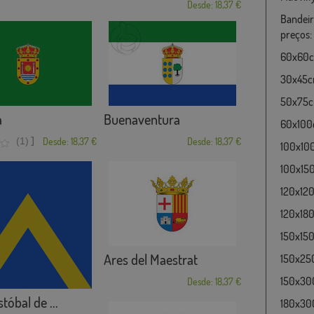
Desde: 18,37 €
Bandeir
preços:
60x60cm
30x45cm
50x75cm
a
Buenaventura
60x100c
]
(1)
Desde: 18,37 €
Desde: 18,37 €
100x10
100x15
120x120
120x180
150x150
Ares del Maestrat
150x25
150x30
Desde: 18,37 €
tóbal de ...
180x300