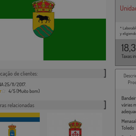
Unida
* Laborabl
y eligiend
18,
Taxas i
icação de clientes:
Descri
Pro
A 25/11/2017.
4/5 (Muito bom)
Bandeir
ras relacionadas
várias 
adequad
Menasal
Toledo