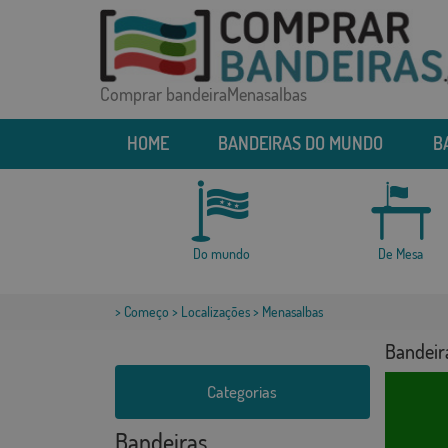
Comprar bandeiraMenasalbas
HOME
BANDEIRAS DO MUNDO
B
Do mundo
De Mesa
>
Começo
>
Localizações
> Menasalbas
Bandeir
Categorias
Bandeiras