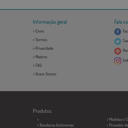
Informação geral
Fala c
>
Envio
Fac
>
Termos
Twi
>
Privacidade
Pint
>
Mastros
Ins
>
FAQ
>
Quem Somos
Produtos
>
> Medidas e 
> Bandeiras Autônomas
> Provedor d