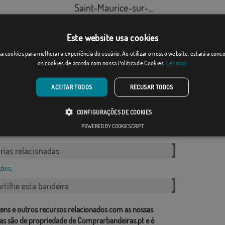
Saint-Maurice-sur-...
Desde: 18,37 €
Desde: 17,59 €
Este website usa cookies
a cookies para melhorar a experiência do usuário. Ao utilizar o nosso website, estará a con
os cookies de acordo com nossa Política de Cookies.
Ler mais
ACEITAR TODOS
RECUSAR TODOS
s de Abajo
Burzy
CONFIGURAÇÕES DE COOKIES
Desde: 18,37 €
Desde: 17,59 €
POWERED BY COOKIESCRIPT
rias relacionadas:
ções
,
tilhe esta bandeira
ens e outros recursos relacionados com as nossas
as são de propriedade de Comprarbandeiras.pt e é