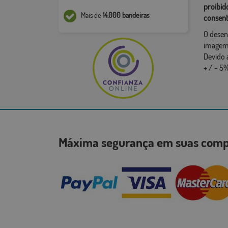
proibid
Mais de
14.000 bandeiras
consent
O desen
imagem,
Devido 
+ / - 5%
Máxima segurança em suas co