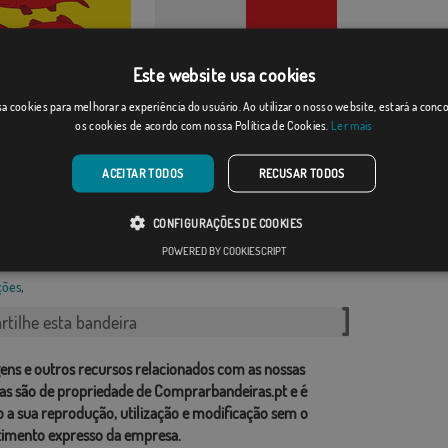
Este website usa cookies
l
a cookies para melhorar a experiência do usuário. Ao utilizar o nosso website, estará a con
os cookies de acordo com nossa Política de Cookies.
Ler mais
Desde: 18,37 €
Lumbrales
ACEITAR TODOS
RECUSAR TODOS
Desde: 18,37 €
CONFIGURAÇÕES DE COOKIES
rias relacionadas:
POWERED BY COOKIESCRIPT
ções
,
tilhe esta bandeira
ens e outros recursos relacionados com as nossas
as são de propriedade de Comprarbandeiras.pt e é
o a sua reprodução, utilização e modificação sem o
imento expresso da empresa.