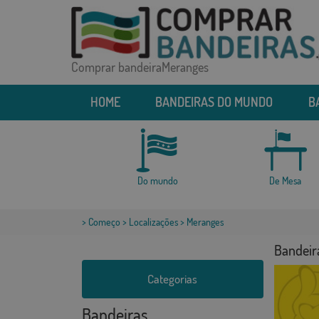
Comprar bandeiraMeranges
HOME
BANDEIRAS DO MUNDO
B
Do mundo
De Mesa
>
Começo
>
Localizações
> Meranges
Bandeir
Categorias
Bandeiras