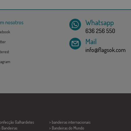
Whatsapp
om nosotros
636 256 550
ebook
Mail
tter
info@flagsok.com
erest
tagram
Confecção
Galhardetes
> bandeiras internacionais
e Bandeiras
> Bandeiras do Mundo