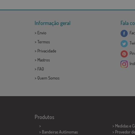
Informação geral
Fala c
>
Envio
Fac
>
Termos
Twi
>
Privacidade
Pint
>
Mastros
Ins
>
FAQ
>
Quem Somos
Produtos
>
> Medidas e 
> Bandeiras Autônomas
> Provedor d