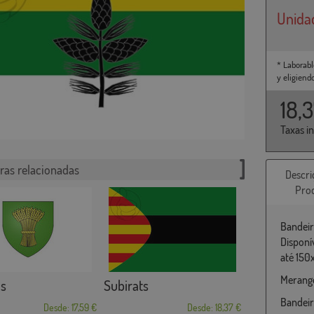
Unida
* Laborabl
y eligiend
18,
Taxas i
ras relacionadas
Descri
Pro
Bandeir
Disponí
até 150
Merange
s
Subirats
Bandeir
Desde: 17,59 €
Desde: 18,37 €