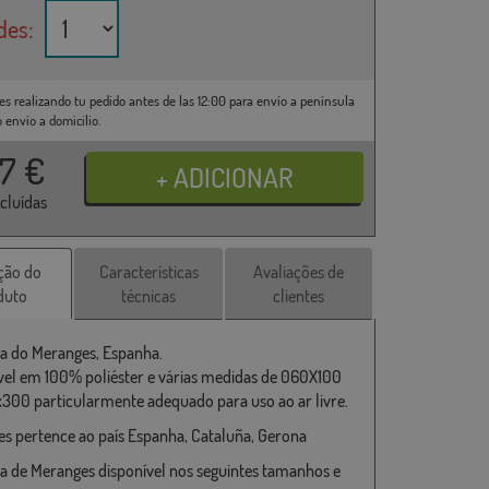
des:
es realizando tu pedido antes de las 12:00 para envío a península
o envío a domicilio.
37
€
ncluídas
ção do
Características
Avaliações de
duto
técnicas
clientes
a do Meranges, Espanha.
vel em 100% poliéster e várias medidas de 060X100
x300 particularmente adequado para uso ao ar livre.
s pertence ao país Espanha, Cataluña, Gerona
a de Meranges disponível nos seguintes tamanhos e