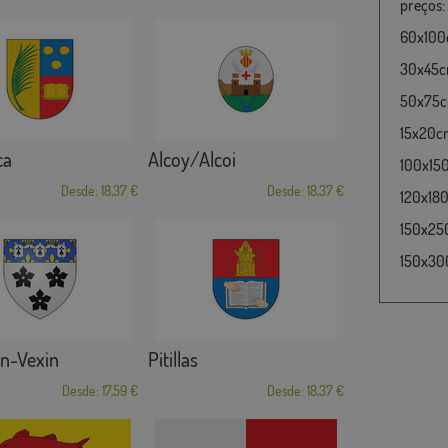
preços:
60x100c
30x45cm
50x75cm
15x20cm
ca
Alcoy/Alcoi
100x15
Desde: 18,37 €
Desde: 18,37 €
120x180
150x25
150x30
n-Vexin
Pitillas
Desde: 17,59 €
Desde: 18,37 €