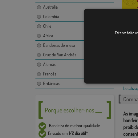
Austrália
Colombia
Chile
Vallmol
Este website us
Africa
Bandeiras de mesa
Cruz de San Andrés
Alemãs
Francês
Catego
Britânicas
Localiza
Compar
Porque escolher-nos ___
As imag
bandeir
Bandeira de melhor
qualidade
proibid
Enviado em
1/2 dia útil*
consent