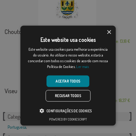
×
Chouto
Este website usa cookies
Desde: 13,18 €
Este website usa cookies para melhorar a experiência
do usuário. Ao utilizar o nosso website, estará a
concordar com todos os cookies de acordo com nossa
Política de Cookies.
Ler mais
ACEITAR TODOS
Viseu
RECUSAR TODOS
Desde: 18,37 €
CONFIGURAÇÕES DE COOKIES
Categorias relacionadas:
POWERED BY COOKIESCRIPT
Portuguesa
,