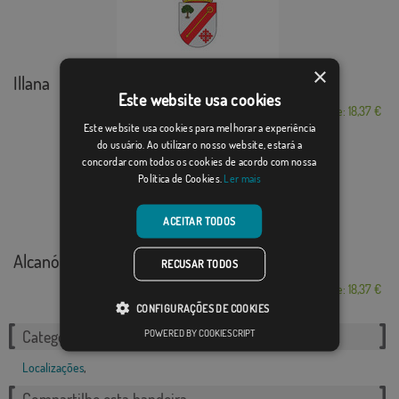
×
Illana
Este website usa cookies
Desde: 18,37 €
Este website usa cookies para melhorar a experiência
do usuário. Ao utilizar o nosso website, estará a
concordar com todos os cookies de acordo com nossa
Política de Cookies.
Ler mais
ACEITAR TODOS
Alcanó
RECUSAR TODOS
Desde: 18,37 €
CONFIGURAÇÕES DE COOKIES
POWERED BY COOKIESCRIPT
Categorias relacionadas:
Localizações
,
Compartilhe esta bandeira