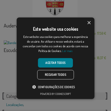
×
Auderville
Este website usa cookies
Desde: 17,59 €
Este website usa cookies para melhorar a experiência
do usuário. Ao utilizar o nosso website, estará a
concordar com todos os cookies de acordo com nossa
Escudo Pilas
Política de Cookies.
Ler mais
Desde: 18,37 €
ACEITAR TODOS
RECUSAR TODOS
CONFIGURAÇÕES DE COOKIES
POWERED BY COOKIESCRIPT
Categorias relacionadas:
Localizações
,