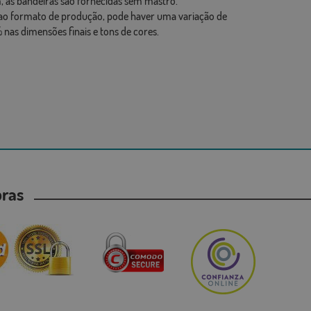
 as bandeiras são fornecidas sem mastro.
ao formato de produção, pode haver uma variação de
 nas dimensões finais e tons de cores.
mpras