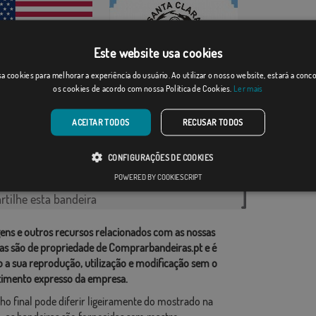
Este website usa cookies
 Unidos (19...
a cookies para melhorar a experiência do usuário. Ao utilizar o nosso website, estará a con
os cookies de acordo com nossa Política de Cookies.
Ler mais
Santa Clara Pueblo...
Desde: 18,37 €
Desde: 18,37 €
ACEITAR TODOS
RECUSAR TODOS
rias relacionadas:
CONFIGURAÇÕES DE COOKIES
Unidos
,
América do Norte
,
POWERED BY COOKIESCRIPT
tilhe esta bandeira
ens e outros recursos relacionados com as nossas
as são de propriedade de Comprarbandeiras.pt e é
o a sua reprodução, utilização e modificação sem o
imento expresso da empresa.
ho final pode diferir ligeiramente do mostrado na