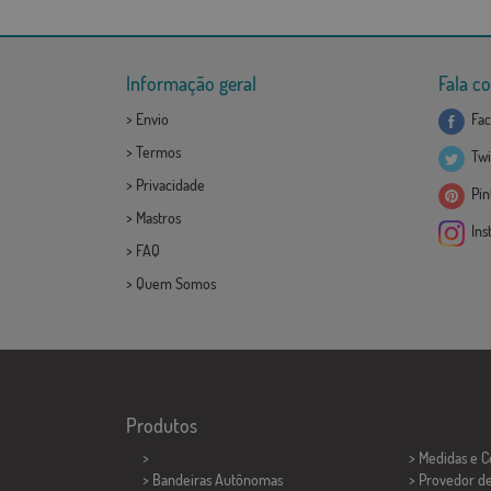
Informação geral
Fala c
>
Envio
Fac
>
Termos
Twi
>
Privacidade
Pint
>
Mastros
Ins
>
FAQ
>
Quem Somos
Produtos
>
> Medidas e 
> Bandeiras Autônomas
> Provedor d