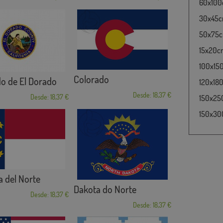
60x100c
30x45cm
50x75cm
15x20cm
100x15
Colorado
o de El Dorado
120x180
Desde: 18,37 €
Desde: 18,37 €
150x25
150x30
a del Norte
Dakota do Norte
Desde: 18,37 €
Desde: 18,37 €