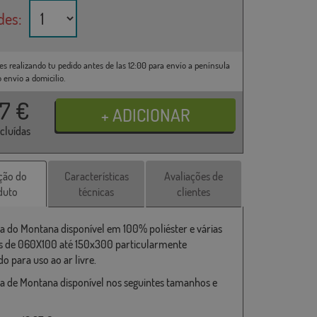
des:
es realizando tu pedido antes de las 12:00 para envío a península
o envío a domicilio.
37
€
ncluídas
ção do
Características
Avaliações de
duto
técnicas
clientes
a do Montana disponível em 100% poliéster e várias
 de 060X100 até 150x300 particularmente
o para uso ao ar livre.
a de Montana disponível nos seguintes tamanhos e