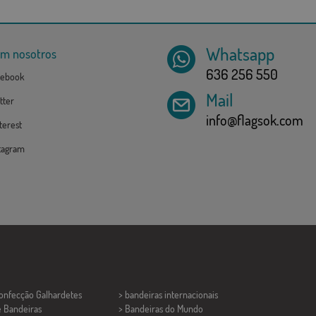
Whatsapp
om nosotros
636 256 550
ebook
Mail
tter
info@flagsok.com
erest
tagram
Confecção
Galhardetes
> bandeiras internacionais
e Bandeiras
> Bandeiras do Mundo