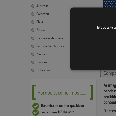
Austrália
Colombia
Chile
Estados
Este website us
Africa
Bandeiras de mesa
Cruz de San Andrés
Alemãs
Catego
Francês
Estados 
Britânicas
Compar
As imag
bandeir
Porque escolher-nos ___
proibid
consent
Bandeira de melhor
qualidade
O desen
Enviado em
1/2 dia útil*