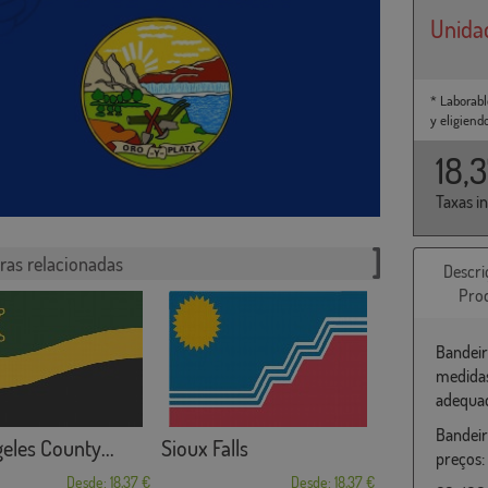
Unida
* Laborabl
y eligiend
18,
Taxas i
ras relacionadas
Descri
Pro
Bandeir
medidas
adequad
Bandeir
eles County...
Sioux Falls
preços:
Desde: 18,37 €
Desde: 18,37 €