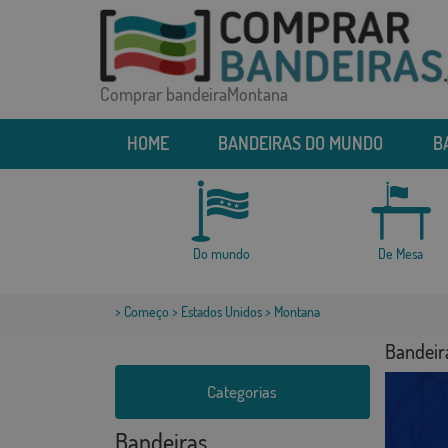
Comprar bandeiraMontana
HOME
BANDEIRAS DO MUNDO
B
Do mundo
De Mesa
>
Começo
>
Estados Unidos
> Montana
Bandeir
Categorias
Bandeiras