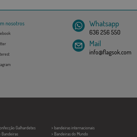
Whatsapp
om nosotros
636 256 550
ebook
Mail
tter
info@flagsok.com
erest
tagram
Confecção
Galhardetes
> bandeiras internacionais
e Bandeiras
> Bandeiras do Mundo