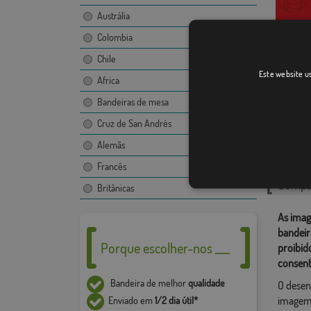
Austrália
Colombia
Chile
Quintan
Este website us
Africa
Bandeiras de mesa
Cruz de San Andrés
Catego
Alemãs
Localiza
Francês
Compar
Britânicas
As imag
bandeir
Porque escolher-nos ___
proibid
consent
Bandeira de melhor
qualidade
O desen
imagem,
Enviado em
1/2 dia útil*