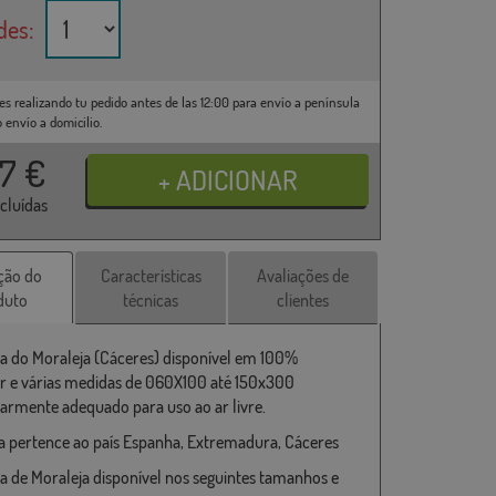
des:
es realizando tu pedido antes de las 12:00 para envío a península
o envío a domicilio.
37
€
ncluídas
ção do
Características
Avaliações de
duto
técnicas
clientes
a do Moraleja (Cáceres) disponível em 100%
er e várias medidas de 060X100 até 150x300
larmente adequado para uso ao ar livre.
a pertence ao país Espanha, Extremadura, Cáceres
a de Moraleja disponível nos seguintes tamanhos e