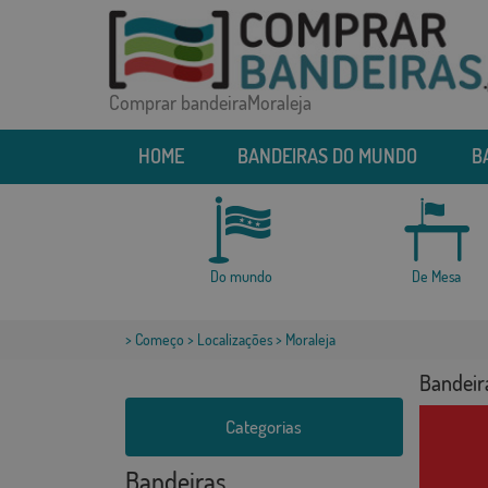
Comprar bandeiraMoraleja
HOME
BANDEIRAS DO MUNDO
B
Do mundo
De Mesa
>
Começo
>
Localizações
> Moraleja
Bandeir
Categorias
Bandeiras