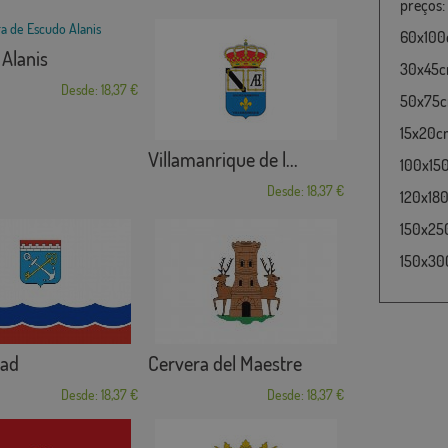
preços:
60x100c
Alanis
30x45cm
Desde: 18,37 €
50x75cm
15x20cm
Villamanrique de l...
100x15
Desde: 18,37 €
120x180
150x25
150x30
rad
Cervera del Maestre
Desde: 18,37 €
Desde: 18,37 €