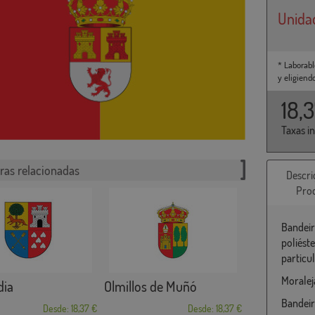
Unida
* Laborabl
y eligiend
18,
Taxas i
ras relacionadas
Descri
Pro
Bandeir
poliést
particu
Moralej
dia
Olmillos de Muñó
Bandeir
Desde: 18,37 €
Desde: 18,37 €