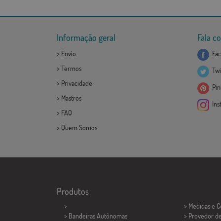
Informação geral
Fala c
>
Envio
Fac
>
Termos
Twi
>
Privacidade
Pint
>
Mastros
Ins
>
FAQ
>
Quem Somos
Produtos
>
> Medidas e 
> Bandeiras Autônomas
> Provedor d