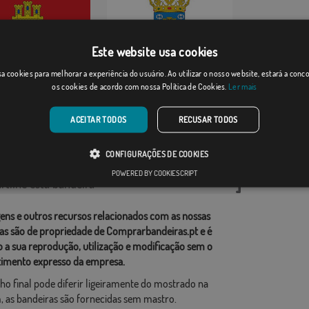
Este website usa cookies
aélez
Castell de Guadale...
a cookies para melhorar a experiência do usuário. Ao utilizar o nosso website, estará a con
os cookies de acordo com nossa Política de Cookies.
Ler mais
Desde: 18,37 €
Desde: 18,37 €
ACEITAR TODOS
RECUSAR TODOS
rias relacionadas:
CONFIGURAÇÕES DE COOKIES
ções
,
POWERED BY COOKIESCRIPT
tilhe esta bandeira
ens e outros recursos relacionados com as nossas
as são de propriedade de Comprarbandeiras.pt e é
o a sua reprodução, utilização e modificação sem o
imento expresso da empresa.
ho final pode diferir ligeiramente do mostrado na
 as bandeiras são fornecidas sem mastro.