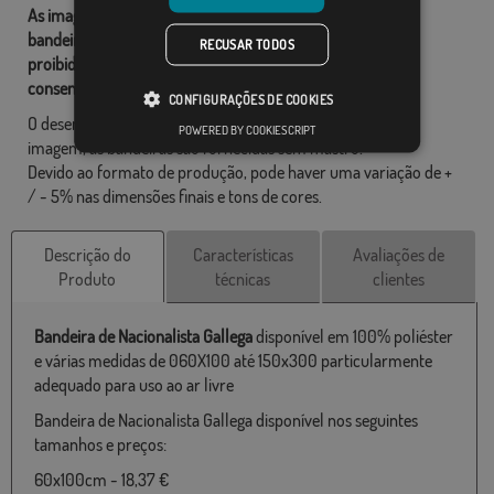
As imagens e outros recursos relacionados com as nossas
bandeiras são de propriedade de Comprarbandeiras.pt e é
RECUSAR TODOS
proibido a sua reprodução, utilização e modificação sem o
consentimento expresso da empresa.
CONFIGURAÇÕES DE COOKIES
O desenho final pode diferir ligeiramente do mostrado na
POWERED BY COOKIESCRIPT
imagem, as bandeiras são fornecidas sem mastro.
Devido ao formato de produção, pode haver uma variação de +
/ - 5% nas dimensões finais e tons de cores.
Descrição do
Características
Avaliações de
Produto
técnicas
clientes
Bandeira de Nacionalista Gallega
disponível em 100% poliéster
e várias medidas de 060X100 até 150x300 particularmente
adequado para uso ao ar livre
Bandeira de Nacionalista Gallega disponível nos seguintes
tamanhos e preços:
60x100cm - 18,37 €