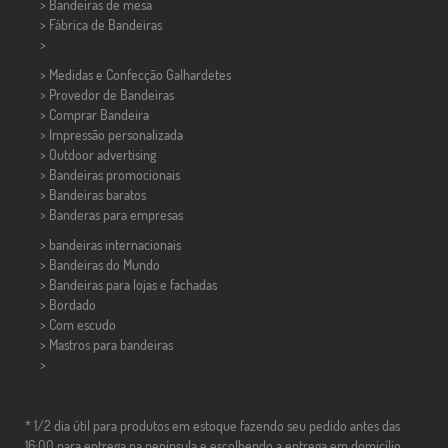
>
Bandeiras de mesa
> Fábrica de Bandeiras
>
> Medidas e Confecção
Galhardetes
> Provedor de Bandeiras
> Comprar Bandeira
> Impressão personalizada
> Outdoor advertising
> Bandeiras promocionais
> Bandeiras baratos
>
Banderas para empresas
> bandeiras internacionais
> Bandeiras do Mundo
> Bandeiras para lojas e fachadas
> Bordado
> Com escudo
> Mastros para bandeiras
>
* 1/2 dia útil para produtos em estoque fazendo seu pedido antes das
16:00 para entrega na península e escolhendo a entrega em domicílio.