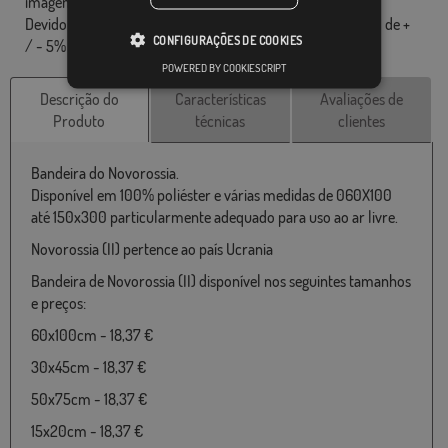
imagem, as bandeiras são fornecidas sem mastro.
Devido ao formato de produção, pode haver uma variação de +
CONFIGURAÇÕES DE COOKIES
/ - 5% nas dimensões finais e tons de cores.
POWERED BY COOKIESCRIPT
Descrição do
Características
Avaliações de
Produto
técnicas
clientes
Bandeira do Novorossia.
Disponível em 100% poliéster e várias medidas de 060X100
até 150x300 particularmente adequado para uso ao ar livre.
Novorossia (II) pertence ao país Ucrania
Bandeira de Novorossia (II) disponível nos seguintes tamanhos
e preços:
60x100cm - 18,37 €
30x45cm - 18,37 €
50x75cm - 18,37 €
15x20cm - 18,37 €