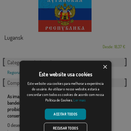
Lugansk
Desde: 18,37 €
Categorias relacionadas:
×
Regional
,
Este website usa cookies
Compartilhe esta bandeira
Este website usa cookies para melhorar a experiência
do usuário. Ao utilizar o nosso website, estará a
concordar com todos os cookies de acordo com nossa
As imagens e outros recursos relacionados com as nossas
Política de Cookies.
Ler mais
bandeiras são de propriedade de Comprarbandeiras.pt e é
proibido a sua reprodução, utilização e modificação sem o
ACEITAR TODOS
consentimento expresso da empresa.
O desenho final pode diferir ligeiramente do mostrado na
RECUSAR TODOS