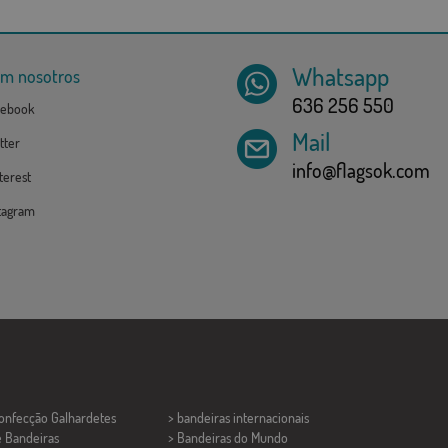
Whatsapp
om nosotros
636 256 550
ebook
Mail
tter
info@flagsok.com
erest
tagram
Confecção
Galhardetes
> bandeiras internacionais
e Bandeiras
> Bandeiras do Mundo