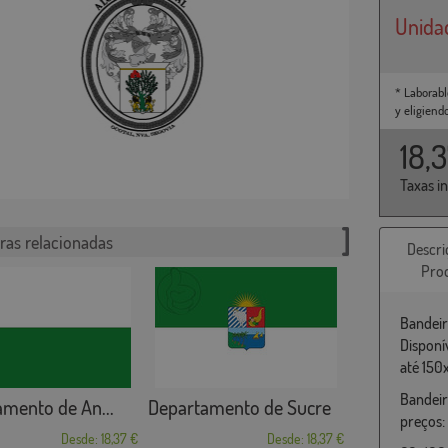
Unida
* Laborabl
y eligiend
18,
Taxas i
ras relacionadas
Descri
Pro
Bandeir
Disponí
até 150
Bandeir
mento de An...
Departamento de Sucre
preços:
Desde: 18,37 €
Desde: 18,37 €