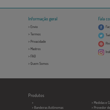
Informação geral
Fala c
>
Envio
Fac
>
Termos
Twi
>
Privacidade
Pint
>
Mastros
Ins
>
FAQ
>
Quem Somos
Produtos
>
> Medidas e 
> Bandeiras Autônomas
> Provedor d