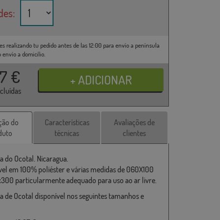
des:
es realizando tu pedido antes de las 12:00 para envío a península
o envío a domicilio.
37
€
ncluídas
ção do
Características
Avaliações de
duto
técnicas
clientes
a do Ocotal. Nicaragua.
vel em 100% poliéster e várias medidas de 060X100
x300 particularmente adequado para uso ao ar livre.
a de Ocotal disponível nos seguintes tamanhos e