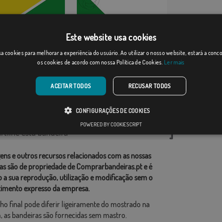
Este website usa cookies
a cookies para melhorar a experiência do usuário. Ao utilizar o nosso website, estará a con
Maceo
os cookies de acordo com nossa Política de Cookies.
Ler mais
Desde: 18,37 €
Desde: 18,37 €
ACEITAR TODOS
RECUSAR TODOS
rias relacionadas:
CONFIGURAÇÕES DE COOKIES
do Sul
,
POWERED BY COOKIESCRIPT
tilhe esta bandeira
ens e outros recursos relacionados com as nossas
as são de propriedade de Comprarbandeiras.pt e é
o a sua reprodução, utilização e modificação sem o
imento expresso da empresa.
ho final pode diferir ligeiramente do mostrado na
 as bandeiras são fornecidas sem mastro.