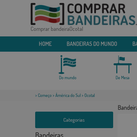
Comprar bandeiraOcotal
HOME
BANDEIRAS DO MUNDO
B
Do mundo
De Mesa
>
Começo
>
Ámérica do Sul
> Ocotal
Bandeir
Categorias
Bandeiras