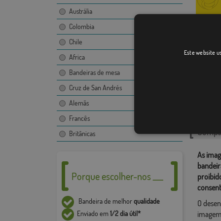
Austrália
Colombia
Chile
Este website us
Anorí
Africa
Bandeiras de mesa
Cruz de San Andrés
Catego
Alemãs
Ámérica 
Francês
Compar
Britânicas
As imag
bandeir
Porque escolher-nos ___
proibid
consent
Bandeira de melhor
qualidade
O desen
Enviado em
1/2 dia útil*
imagem,