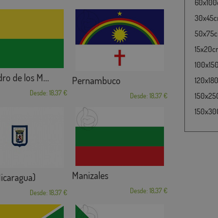
60x100c
30x45cm
50x75cm
15x20cm
100x15
ro de los M...
Pernambuco
120x180
Desde: 18,37 €
150x25
Desde: 18,37 €
150x30
Manizales
icaragua)
Desde: 18,37 €
Desde: 18,37 €