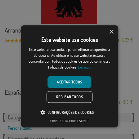
Arrano Beltza Roja
×
Este website usa cookies
[
]
(5)
Desde: 18,37 €
Este website usa cookies para melhorar a experiência
do usuário. Ao utilizar o nosso website, estará a
concordar com todos os cookies de acordo com nossa
Política de Cookies.
Ler mais
ACEITAR TODOS
España Andalucía...
RECUSAR TODOS
Desde: 15,31 €
CONFIGURAÇÕES DE COOKIES
Categorias relacionadas:
POWERED BY COOKIESCRIPT
Personalizado
,