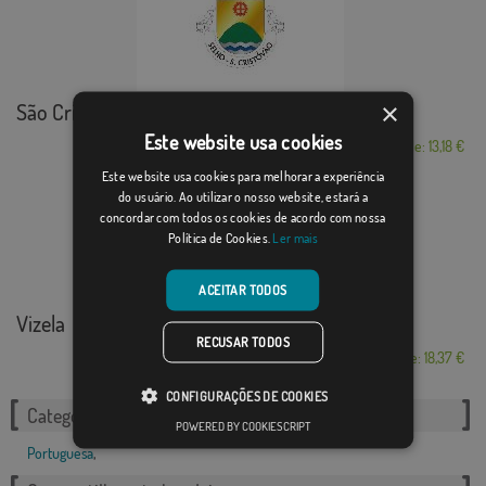
×
São Cristóvão d...
Este website usa cookies
Desde: 13,18 €
Este website usa cookies para melhorar a experiência
do usuário. Ao utilizar o nosso website, estará a
concordar com todos os cookies de acordo com nossa
Política de Cookies.
Ler mais
ACEITAR TODOS
Vizela
RECUSAR TODOS
Desde: 18,37 €
CONFIGURAÇÕES DE COOKIES
Categorias relacionadas:
POWERED BY COOKIESCRIPT
Portuguesa
,