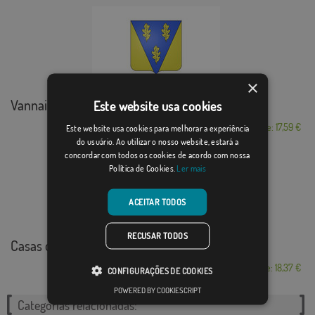
×
Vannaire
Este website usa cookies
Desde: 17,59 €
Este website usa cookies para melhorar a experiência
do usuário. Ao utilizar o nosso website, estará a
concordar com todos os cookies de acordo com nossa
Política de Cookies.
Ler mais
ACEITAR TODOS
RECUSAR TODOS
Casas de Lázaro
Desde: 18,37 €
CONFIGURAÇÕES DE COOKIES
POWERED BY COOKIESCRIPT
Categorias relacionadas: