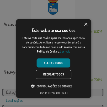
×
Arcas del Villar
Este website usa cookies
Desde: 18,37 €
Este website usa cookies para melhorar a experiência
do usuário. Ao utilizar o nosso website, estará a
concordar com todos os cookies de acordo com nossa
Política de Cookies.
Ler mais
ACEITAR TODOS
Neuvy-en-Sullias
RECUSAR TODOS
Desde: 17,59 €
CONFIGURAÇÕES DE COOKIES
Categorias relacionadas:
POWERED BY COOKIESCRIPT
Localizações
,