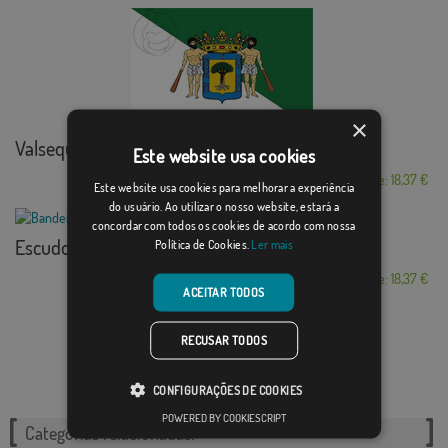
×
Valsequillo de Gra...
Este website usa cookies
Desde: 18,37 €
Este website usa cookies para melhorar a experiência
do usuário. Ao utilizar o nosso website, estará a
concordar com todos os cookies de acordo com nossa
Escudo Villafranca...
Política de Cookies.
Ler mais
Desde: 18,37 €
ACEITAR TODOS
RECUSAR TODOS
CONFIGURAÇÕES DE COOKIES
POWERED BY COOKIESCRIPT
Categorias relacionadas: