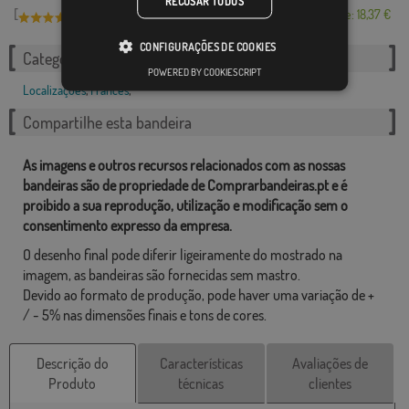
RECUSAR TODOS
[
]
(4)
Desde: 18,37 €
CONFIGURAÇÕES DE COOKIES
Categorias relacionadas:
POWERED BY COOKIESCRIPT
Localizações
,
Francês
,
Compartilhe esta bandeira
As imagens e outros recursos relacionados com as nossas
bandeiras são de propriedade de Comprarbandeiras.pt e é
proibido a sua reprodução, utilização e modificação sem o
consentimento expresso da empresa.
O desenho final pode diferir ligeiramente do mostrado na
imagem, as bandeiras são fornecidas sem mastro.
Devido ao formato de produção, pode haver uma variação de +
/ - 5% nas dimensões finais e tons de cores.
Descrição do
Características
Avaliações de
Produto
técnicas
clientes