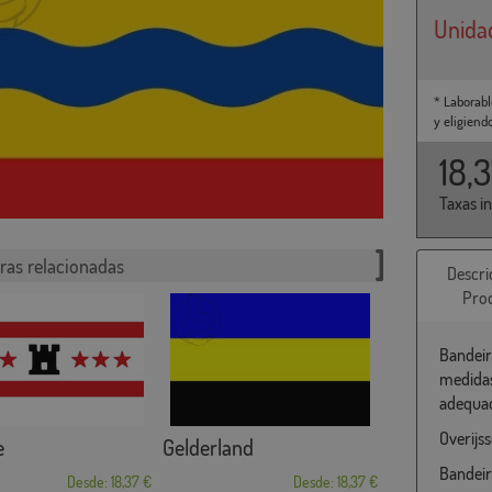
Unida
* Laborabl
y eligiend
18,
Taxas i
ras relacionadas
Descri
Pro
Bandeir
medidas
adequad
Overijs
e
Gelderland
Bandeir
Desde: 18,37 €
Desde: 18,37 €