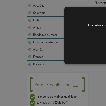
O desen
Austrália
imagem,
Colombia
Devido 
+ / - 5%
Chile
Este website us
Africa
Bandeiras de mesa
Cruz de San Andrés
Alemãs
Francês
Britânicas
Porque escolher-nos ___
Bandeira de melhor
qualidade
Enviado em
1/2 dia útil*