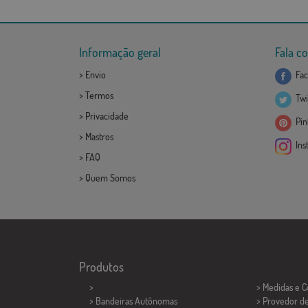
Informação geral
Fala c
>
Envio
Fac
>
Termos
Twi
>
Privacidade
Pint
>
Mastros
Ins
>
FAQ
>
Quem Somos
Produtos
>
> Medidas e 
> Bandeiras Autônomas
> Provedor d