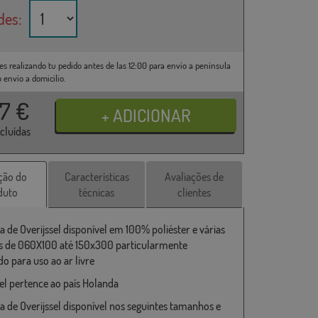
des:
es realizando tu pedido antes de las 12:00 para envío a península
o envío a domicilio.
37
€
ncluídas
ção do
Características
Avaliações de
duto
técnicas
clientes
a de Overijssel disponível em 100% poliéster e várias
 de 060X100 até 150x300 particularmente
o para uso ao ar livre
sel pertence ao país Holanda
a de Overijssel disponível nos seguintes tamanhos e