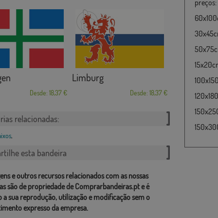
preços:
60x100c
30x45cm
50x75cm
15x20cm
gen
Limburg
100x15
Desde: 18,37 €
Desde: 18,37 €
120x180
150x25
rias relacionadas:
150x30
aixos
,
tilhe esta bandeira
ens e outros recursos relacionados com as nossas
as são de propriedade de Comprarbandeiras.pt e é
o a sua reprodução, utilização e modificação sem o
imento expresso da empresa.