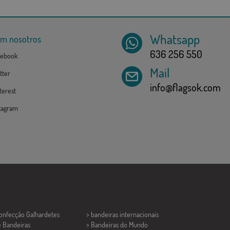
Whatsapp
om nosotros
636 256 550
ebook
Mail
tter
info@flagsok.com
erest
tagram
Confecção
Galhardetes
> bandeiras internacionais
e Bandeiras
> Bandeiras do Mundo