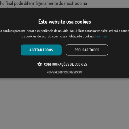
ho final pode diferir ligeiramente do mostrado na
 as bandeiras são fornecidas sem mastro.
ao formato de produção, pode haver uma variação de
Este website usa cookies
 nas dimensões finais e tons de cores.
a cookies para melhorar a experiência do usuário. Ao utilizar o nosso website, estará a con
os cookies de acordo com nossa Política de Cookies.
Ler mais
ACEITAR TODOS
RECUSAR TODOS
CONFIGURAÇÕES DE COOKIES
POWERED BY COOKIESCRIPT