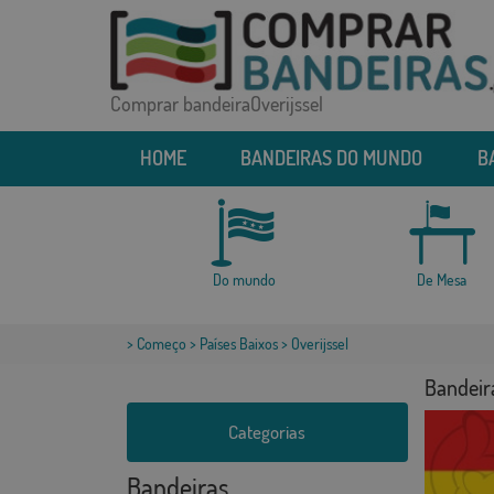
Comprar bandeiraOverijssel
HOME
BANDEIRAS DO MUNDO
B
Do mundo
De Mesa
>
Começo
>
Países Baixos
> Overijssel
Bandeira
Categorias
Bandeiras