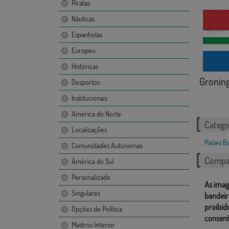
Piratas
Náuticas
Espanholas
Europeu
Históricas
Gronin
Desportos
Institucionais
América do Norte
Catego
Localizações
Países B
Comunidades Autónomas
Compar
Ámérica do Sul
Personalizado
As imag
Singulares
bandeir
proibid
Opções de Política
consent
Mastros Interior