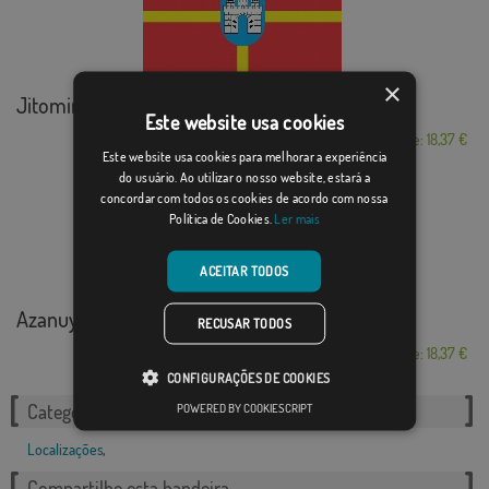
×
Jitomir
Este website usa cookies
Desde: 18,37 €
Este website usa cookies para melhorar a experiência
do usuário. Ao utilizar o nosso website, estará a
concordar com todos os cookies de acordo com nossa
Política de Cookies.
Ler mais
ACEITAR TODOS
Azanuy-Alins
RECUSAR TODOS
Desde: 18,37 €
CONFIGURAÇÕES DE COOKIES
POWERED BY COOKIESCRIPT
Categorias relacionadas:
Localizações
,
Compartilhe esta bandeira