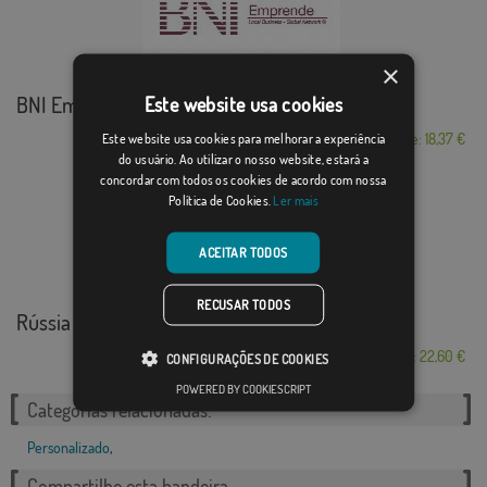
×
BNI Emprende
Este website usa cookies
Este website usa cookies para melhorar a experiência
Desde: 18,37 €
do usuário. Ao utilizar o nosso website, estará a
concordar com todos os cookies de acordo com nossa
Política de Cookies.
Ler mais
ACEITAR TODOS
RECUSAR TODOS
Rússia Nome Gay
Desde: 22,60 €
CONFIGURAÇÕES DE COOKIES
POWERED BY COOKIESCRIPT
Categorias relacionadas:
Personalizado
,
Compartilhe esta bandeira