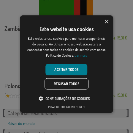
×
Zambia
Este website usa cookies
Desde: 15,31 €
Este website usa cookies para melhorar a experiência
do usuário. Ao utilizar o nosso website, estará a
concordar com todos os cookies de acordo com nossa
Política de Cookies.
Ler mais
ACEITAR TODOS
RECUSAR TODOS
Polonia C/E
[
]
(1)
Desde: 15,31 €
CONFIGURAÇÕES DE COOKIES
POWERED BY COOKIESCRIPT
Categorias relacionadas:
Países do mundo
,