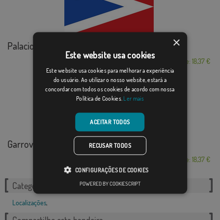
×
Palacios del Sil
Este website usa cookies
Desde: 18,37 €
Este website usa cookies para melhorar a experiência
do usuário. Ao utilizar o nosso website, estará a
concordar com todos os cookies de acordo com nossa
Política de Cookies.
Ler mais
ACEITAR TODOS
Garrovillas de Alc...
RECUSAR TODOS
Desde: 18,37 €
CONFIGURAÇÕES DE COOKIES
POWERED BY COOKIESCRIPT
Categorias relacionadas:
Localizações
,
Compartilhe esta bandeira