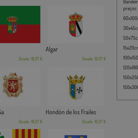
Bandeir
preços:
60x100c
30x45cm
50x75cm
15x20cm
Algar
100x15
Desde: 18,37 €
Desde: 18,37 €
120x180
150x25
150x30
Sa
Hondón de los Frailes
Desde: 18,37 €
Desde: 18,37 €