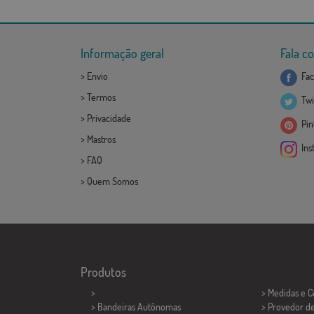
Informação geral
Fala c
>
Envio
Fac
>
Termos
Twi
>
Privacidade
Pint
>
Mastros
Ins
>
FAQ
>
Quem Somos
Produtos
>
> Medidas e 
> Bandeiras Autônomas
> Provedor d