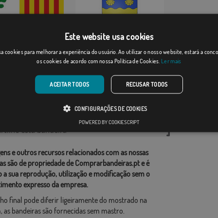
Este website usa cookies
s
Argiésans
a cookies para melhorar a experiência do usuário. Ao utilizar o nosso website, estará a con
os cookies de acordo com nossa Política de Cookies.
Ler mais
Desde: 18,37 €
Desde: 17,59 €
ACEITAR TODOS
RECUSAR TODOS
rias relacionadas:
CONFIGURAÇÕES DE COOKIES
ções
,
POWERED BY COOKIESCRIPT
tilhe esta bandeira
ens e outros recursos relacionados com as nossas
as são de propriedade de Comprarbandeiras.pt e é
o a sua reprodução, utilização e modificação sem o
imento expresso da empresa.
ho final pode diferir ligeiramente do mostrado na
 as bandeiras são fornecidas sem mastro.