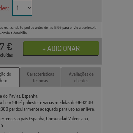
des:
es realizando tu pedido antes de las 12:00 para envío a península
o envío a domicilio.
37
€
ncluídas
ção do
Características
Avaliações de
duto
técnicas
clientes
a do Pavías, Espanha.
vel em 100% poliéster e várias medidas de 060X100
x300 particularmente adequado para uso ao ar livre.
pertence ao país Espanha, Comunidad Valenciana,
ón