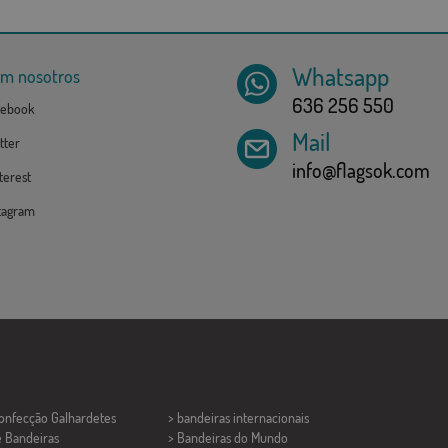
Whatsapp
om nosotros
636 256 550
ebook
Mail
tter
info@flagsok.com
erest
tagram
Confecção
Galhardetes
> bandeiras internacionais
e Bandeiras
> Bandeiras do Mundo