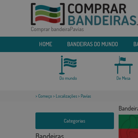
Comprar bandeiraPavías
HOME
BANDEIRAS DO MUNDO
B
Do mundo
De Mesa
>
Começo
>
Localizações
> Pavías
Bandeir
Categorias
Bandeiras