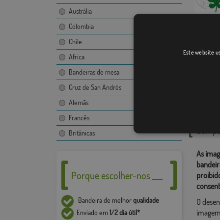
Austrália
Colombia
Chile
Figuera
Este website us
Africa
Bandeiras de mesa
Cruz de San Andrés
Catego
Alemãs
Localiza
Francês
Compar
Britânicas
As imag
bandeir
Porque escolher-nos ___
proibid
consent
Bandeira de melhor
qualidade
O desen
imagem,
Enviado em
1/2 dia útil*