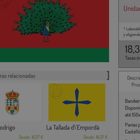
Unida
* Laborabl
y eligiend
18,
Taxas i
ras relacionadas
Descri
Pro
Bandeir
Disponí
até 150
Pavías 
odrigo
La Tallada d\'Empordà
Castell
Desde: 18,37 €
Desde: 18,37 €