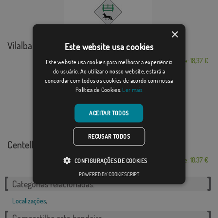
×
Vilalba Sasserra
Este website usa cookies
Desde: 18,37 €
Este website usa cookies para melhorar a experiência
do usuário. Ao utilizar o nosso website, estará a
concordar com todos os cookies de acordo com nossa
Política de Cookies.
Ler mais
ACEITAR TODOS
RECUSAR TODOS
Centelles
Desde: 18,37 €
CONFIGURAÇÕES DE COOKIES
POWERED BY COOKIESCRIPT
Categorias relacionadas:
Localizações
,
Compartilhe esta bandeira