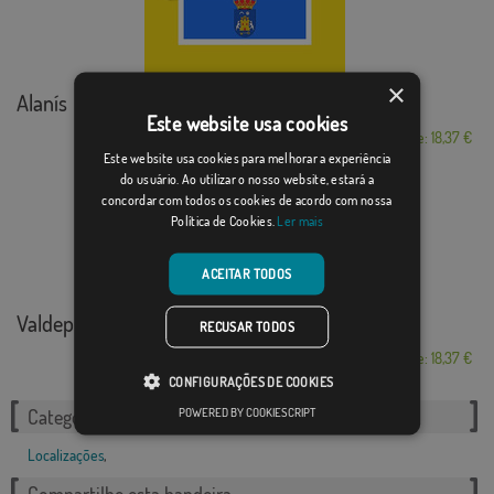
×
Alanís
Este website usa cookies
Desde: 18,37 €
Este website usa cookies para melhorar a experiência
do usuário. Ao utilizar o nosso website, estará a
concordar com todos os cookies de acordo com nossa
Política de Cookies.
Ler mais
ACEITAR TODOS
Valdepiélago
RECUSAR TODOS
Desde: 18,37 €
CONFIGURAÇÕES DE COOKIES
POWERED BY COOKIESCRIPT
Categorias relacionadas:
Localizações
,
Compartilhe esta bandeira