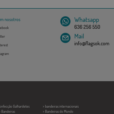
Whatsapp
om nosotros
636 256 550
ebook
Mail
tter
info@flagsok.com
erest
tagram
Confecção
Galhardetes
> bandeiras internacionais
e Bandeiras
> Bandeiras do Mundo