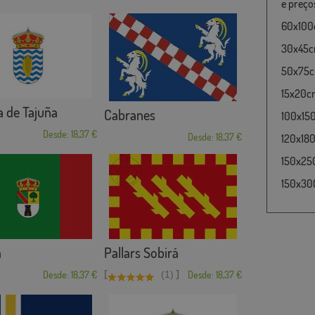
e preço
60x100c
30x45cm
50x75cm
15x20cm
 de Tajuña
Cabranes
100x15
Desde: 18,37 €
Desde: 18,37 €
120x180
150x25
150x30
a
Pallars Sobirá
[
]
Desde: 18,37 €
(1)
Desde: 18,37 €