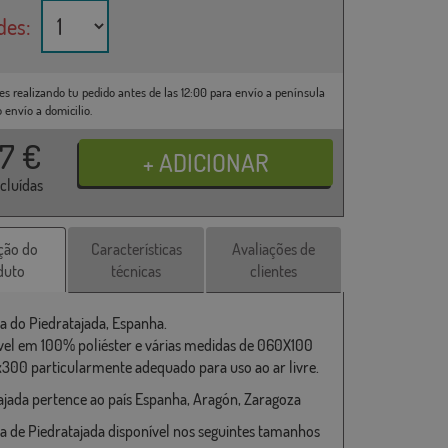
des:
es realizando tu pedido antes de las 12:00 para envío a península
o envío a domicilio.
37
€
ncluídas
ção do
Características
Avaliações de
duto
técnicas
clientes
a do Piedratajada, Espanha.
vel em 100% poliéster e várias medidas de 060X100
x300 particularmente adequado para uso ao ar livre.
ajada pertence ao país Espanha, Aragón, Zaragoza
a de Piedratajada disponível nos seguintes tamanhos