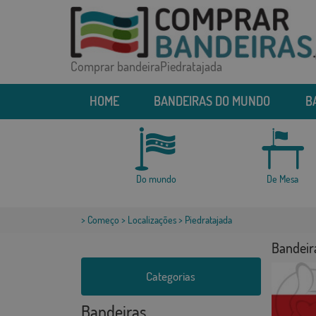
Comprar bandeiraPiedratajada
HOME
BANDEIRAS DO MUNDO
B
Do mundo
De Mesa
>
Começo
>
Localizações
> Piedratajada
Bandeir
Categorias
Bandeiras