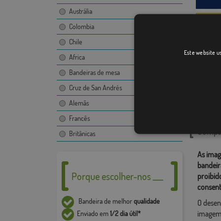
Austrália
Colombia
Chile
Este website us
Roslag
Africa
Bandeiras de mesa
Cruz de San Andrés
Catego
Alemãs
Localiza
Francês
Compar
Britânicas
As imag
bandeir
Porque escolher-nos ___
proibid
consent
Bandeira de melhor
qualidade
O desen
imagem,
Enviado em
1/2 dia útil*