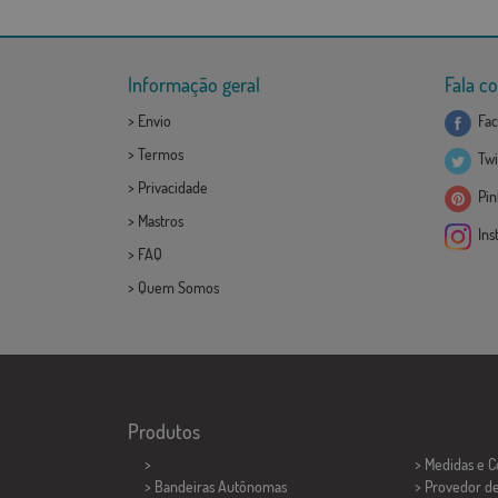
Informação geral
Fala c
>
Envio
Fac
>
Termos
Twi
>
Privacidade
Pint
>
Mastros
Ins
>
FAQ
>
Quem Somos
Produtos
>
> Medidas e 
> Bandeiras Autônomas
> Provedor d