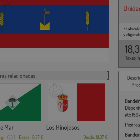
Unida
* Laborabl
y eligiend
18,
Taxas i
ras relacionadas
Descri
Pro
Bandeir
Disponí
até 150
Piedrat
de Mar
Los Hinojosos
Bandeir
]
(1)
Desde: 18,37 €
Desde: 18,37 €