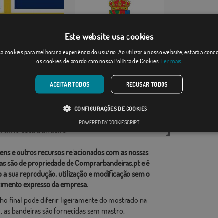
Este website usa cookies
Tamajón
a cookies para melhorar a experiência do usuário. Ao utilizar o nosso website, estará a con
en
os cookies de acordo com nossa Política de Cookies.
Ler mais
Desde: 18,37 €
Desde: 18,37 €
ACEITAR TODOS
RECUSAR TODOS
rias relacionadas:
CONFIGURAÇÕES DE COOKIES
ções
,
POWERED BY COOKIESCRIPT
tilhe esta bandeira
ens e outros recursos relacionados com as nossas
as são de propriedade de Comprarbandeiras.pt e é
o a sua reprodução, utilização e modificação sem o
imento expresso da empresa.
ho final pode diferir ligeiramente do mostrado na
 as bandeiras são fornecidas sem mastro.