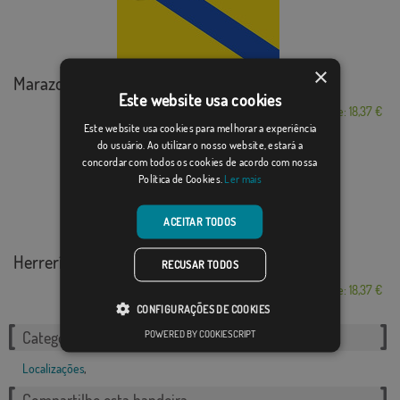
×
Marazoleja
Este website usa cookies
Desde: 18,37 €
Este website usa cookies para melhorar a experiência
do usuário. Ao utilizar o nosso website, estará a
concordar com todos os cookies de acordo com nossa
Política de Cookies.
Ler mais
ACEITAR TODOS
Herrerías
RECUSAR TODOS
Desde: 18,37 €
CONFIGURAÇÕES DE COOKIES
POWERED BY COOKIESCRIPT
Categorias relacionadas:
Localizações
,
Compartilhe esta bandeira