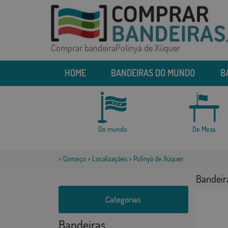
Comprar bandeiraPolinyà de Xúquer
HOME
BANDEIRAS DO MUNDO
B
Do mundo
De Mesa
>
Começo
>
Localizações
> Polinyà de Xúquer
Bandeir
Categorias
Bandeiras