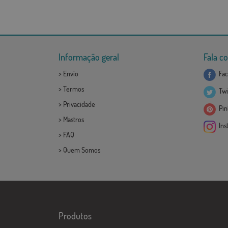
Informação geral
Fala c
>
Envio
Fac
>
Termos
Twi
>
Privacidade
Pint
>
Mastros
Ins
>
FAQ
>
Quem Somos
Produtos