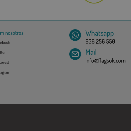
Whatsapp
om nosotros
636 256 550
ebook
Mail
tter
info@flagsok.com
erest
tagram