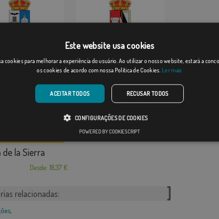
Este website usa cookies
a
Monforte de la Sierra
a cookies para melhorar a experiência do usuário. Ao utilizar o nosso website, estará a con
Desde: 18,37 €
Desde: 18,37 €
os cookies de acordo com nossa Política de Cookies.
Ler mais
ACEITAR TODOS
RECUSAR TODOS
CONFIGURAÇÕES DE COOKIES
POWERED BY COOKIESCRIPT
 de la Sierra
Desde: 18,37 €
rias relacionadas:
ções
,