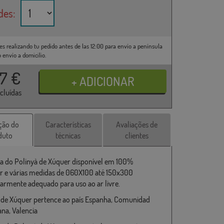
des:
es realizando tu pedido antes de las 12:00 para envío a península
o envío a domicilio.
37
€
ncluídas
ção do
Características
Avaliações de
duto
técnicas
clientes
a do Polinyà de Xúquer disponível em 100%
er e várias medidas de 060X100 até 150x300
larmente adequado para uso ao ar livre.
 de Xúquer pertence ao país Espanha, Comunidad
ana, Valencia