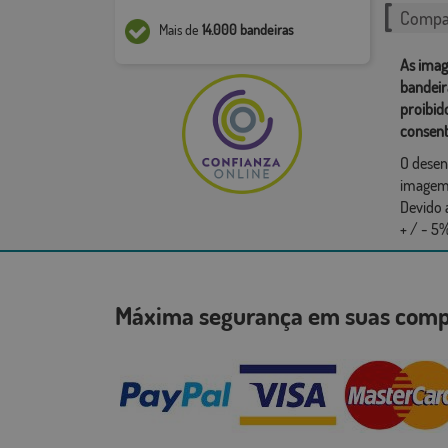
Compar
Mais de
14.000 bandeiras
As imag
bandeir
proibid
consent
O desen
imagem,
Devido 
+ / - 5%
Máxima segurança em suas co