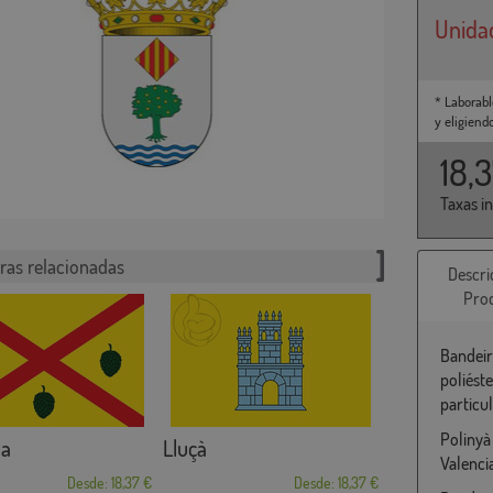
Unida
* Laborabl
y eligiend
18,
Taxas i
ras relacionadas
Descri
Pro
Bandeir
poliést
particu
Polinyà
la
Lluçà
Valenci
Desde: 18,37 €
Desde: 18,37 €