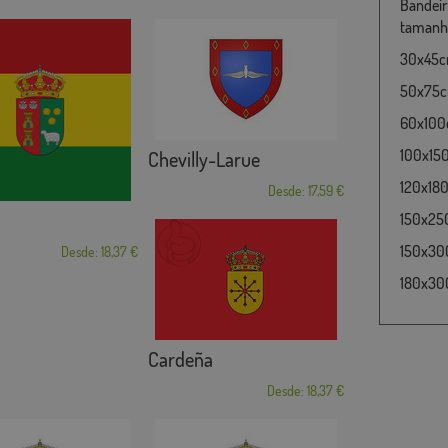
Bandeir
tamanho
30x45cm
50x75cm
60x100c
100x15
Chevilly-Larue
120x180
Desde: 17,59 €
150x25
150x30
Desde: 18,37 €
180x300
Cardeña
Desde: 18,37 €