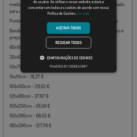
do usuário. Ao utilizar o nosso website, estará a
medidas de 060X100 até 150x300 particularmente adequado
concordar com todos os cookies de acordo com nossa
para uso ao ar livre
Política de Cookies.
Ler mais
Pontevedra pertence ao país Espanha, Galicia, Pontevedra
ACEITAR TODOS
Bandeira de Pontevedra disponível nos seguintes tamanhos e
preços:
RECUSAR TODOS
60x100cm - 18,37 €
30x45cm - 18,37 €
CONFIGURAÇÕES DE COOKIES
50x75cm - 18,37 €
POWERED BY COOKIESCRIPT
15x20cm - 18,37 €
100x150cm - 29,02 €
120x180cm - 37,67 €
150x250cm - 58,56 €
150x300cm - 66,55 €
180x300cm - 127,78 €