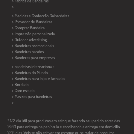
> Fábrica de Bandeiras
>
> Medidas e Confecção
Galhardetes
> Provedor de Bandeiras
> Comprar Bandeira
> Impressão personalizada
> Outdoor advertising
> Bandeiras promocionais
> Bandeiras baratos
>
Banderas para empresas
> bandeiras internacionais
> Bandeiras do Mundo
> Bandeiras para lojas e fachadas
> Bordado
> Com escudo
> Mastros para bandeiras
>
* 1/2 dia útil para produtos em estoque fazendo seu pedido antes das
16:00 para entrega na península e escolhendo a entrega em domicílio.
7/10 dias úteis se não estiver em estoque ou se tratar de produtos