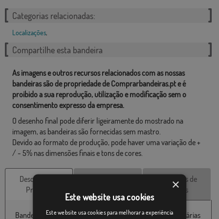
Categorias relacionadas:
Localizações
,
Compartilhe esta bandeira
As imagens e outros recursos relacionados com as nossas
bandeiras são de propriedade de Comprarbandeiras.pt e é
proibido a sua reprodução, utilização e modificação sem o
consentimento expresso da empresa.
O desenho final pode diferir ligeiramente do mostrado na
imagem, as bandeiras são fornecidas sem mastro.
Devido ao formato de produção, pode haver uma variação de +
/ - 5% nas dimensões finais e tons de cores.
Descrição do
Características
Avaliações de
×
Produto
técnicas
clientes
Este website usa cookies
Este website usa cookies para melhorar a experiência
Bandeira de Pontevedra disponível em 100% poliéster e várias