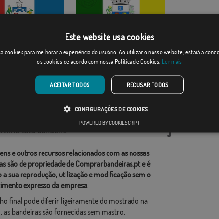
Este website usa cookies
Camanducaia
s
a cookies para melhorar a experiência do usuário. Ao utilizar o nosso website, estará a con
os cookies de acordo com nossa Política de Cookies.
Ler mais
Desde: 18,37 €
Desde: 18,37 €
ACEITAR TODOS
RECUSAR TODOS
rias relacionadas:
CONFIGURAÇÕES DE COOKIES
as
,
POWERED BY COOKIESCRIPT
tilhe esta bandeira
ens e outros recursos relacionados com as nossas
as são de propriedade de Comprarbandeiras.pt e é
o a sua reprodução, utilização e modificação sem o
imento expresso da empresa.
ho final pode diferir ligeiramente do mostrado na
 as bandeiras são fornecidas sem mastro.