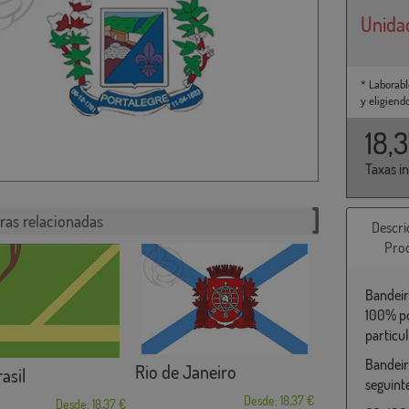
Unida
* Laborabl
y eligiend
18,
Taxas i
ras relacionadas
Descri
Pro
Bandeir
100% po
particu
Bandeir
Rio de Janeiro
asil
seguint
Desde: 18,37 €
Desde: 18,37 €