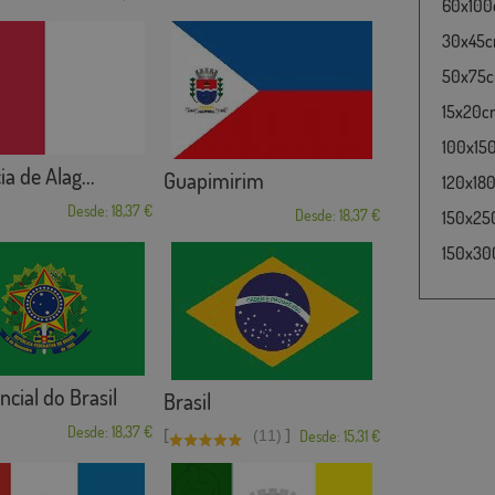
60x100c
30x45cm
50x75cm
15x20cm
100x15
a de Alag...
Guapimirim
120x180
Desde: 18,37 €
Desde: 18,37 €
150x25
150x30
ncial do Brasil
Brasil
Desde: 18,37 €
[
]
(11)
Desde: 15,31 €