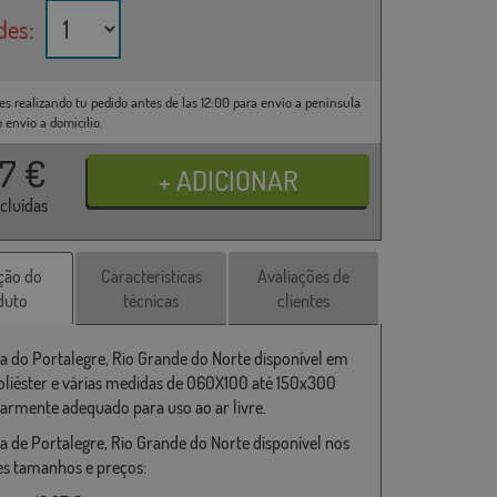
des:
es realizando tu pedido antes de las 12:00 para envío a península
o envío a domicilio.
37
€
ncluídas
ção do
Características
Avaliações de
duto
técnicas
clientes
a do Portalegre, Rio Grande do Norte disponível em
liéster e várias medidas de 060X100 até 150x300
larmente adequado para uso ao ar livre.
a de Portalegre, Rio Grande do Norte disponível nos
es tamanhos e preços: