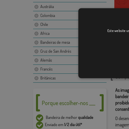
Austrália
Colombia
Chile
Alagoa
Este website us
Africa
Bandeiras de mesa
Cruz de San Andrés
Catego
Alemãs
Brasileir
Francês
Compar
Britânicas
As imag
bandeir
Porque escolher-nos ___
proibid
consent
Bandeira de melhor
qualidade
O desen
imagem,
Enviado em
1/2 dia útil*