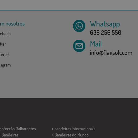
Whatsapp
om nosotros
636 256 550
ebook
Mail
tter
info@flagsok.com
erest
tagram
Confecção
Galhardetes
> bandeiras internacionais
e Bandeiras
> Bandeiras do Mundo