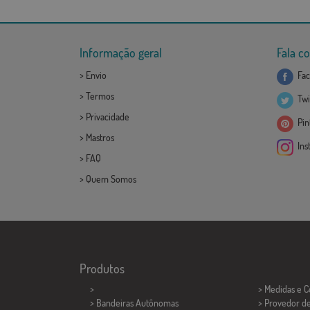
Informação geral
Fala c
>
Envio
Fac
>
Termos
Twi
>
Privacidade
Pint
>
Mastros
Ins
>
FAQ
>
Quem Somos
Produtos
>
> Medidas e 
> Bandeiras Autônomas
> Provedor d