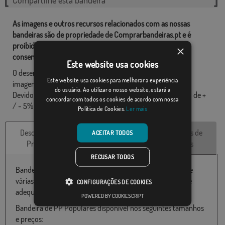
Compartilhe esta bandeira
As imagens e outros recursos relacionados com as nossas
bandeiras são de propriedade de Comprarbandeiras.pt e é
proibido a sua reprodução, utilização e modificação sem o
×
consentimento expresso da empresa.
Este website usa cookies
O desenho final pode diferir ligeiramente do mostrado na
Este website usa cookies para melhorar a experiência
imagem, as bandeiras são fornecidas sem mastro.
do usuário. Ao utilizar o nosso website, estará a
Devido ao formato de produção, pode haver uma variação de +
concordar com todos os cookies de acordo com nossa
/ - 5% nas dimensões finais e tons de cores.
Política de Cookies.
Ler mais
Descrição do
Características
Avaliações de
ACEITAR TODOS
Produto
técnicas
clientes
RECUSAR TODOS
Bandeira do PP Populares disponível em 100% poliéster e
várias medidas de 060X100 até 180x300 particularmente
CONFIGURAÇÕES DE COOKIES
adequado para uso ao ar livre.
POWERED BY COOKIESCRIPT
Bandeira de PP Populares disponível nos seguintes tamanhos
e preços: